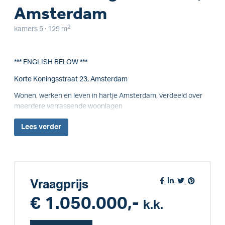
Amsterdam
2
kamers 5 · 129 m
*** ENGLISH BELOW ***
Korte Koningsstraat 23, Amsterdam
Wonen, werken en leven in hartje Amsterdam, verdeeld over
meerdere verrassende woonlagen
Lees
verder
Vraagprijs
€ 1.050.000,-
k.k.