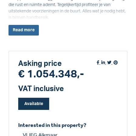
die rust en ruimte ademt. Tegelijkertijd profiteer je van
uitstekende voorzieningen in de buurt. Alles wat je nodig hebt,
is binnen handbereik.
Read
more
Asking price
€ 1.054.348,-
VAT inclusive
Available
Interested in this property?
VLIEG Alkmaar