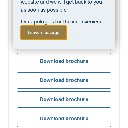
website and we will get back to you
Download brochure
service, VLIEG Mortgages offers
as soon as possible.
this statement free of charge.
Our apologies for the inconvenience!
Download brochure
Do the check!
Leave message
Download brochure
Download brochure
Download brochure
Download brochure
Download brochure