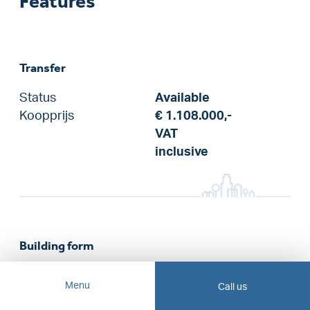
Features
Transfer
Status
Available
Koopprijs
€ 1.108.000,-
VAT
inclusive
Building form
Object type
Apartment
Menu
Call us
Bouwjaar
2024