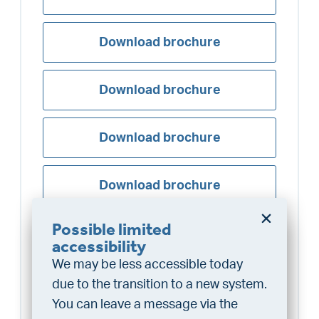
Download brochure
Download brochure
Download brochure
Download brochure
Possible limited
Download brochure
Do you want a better
accessibility
chance at being assigned a
We may be less accessible today
home?
Download brochure
due to the transition to a new system.
Do the financing check and get
You can leave a message via the
“priority” allocation. As an exclusive