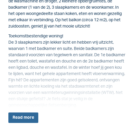
de wasmachine en droger, 2 kleinere opbergruimtes, de
badkamer (1 van de 2), 3 slaapkamers en de woonkamer. In
het open woongedeelte staan koken, eten en wonen gezellig
met elkaar in verbinding. Op het balkon (circa 12 m2), op het
zuidoosten, geniet jij van het mooie uitzicht!
Toekomstbestendige woning!
De 3 slaapkamers zijn lekker licht en hebben vrij uitzicht,
waarvan 1 met badkamer en suite. Beide badkamers zijn
standaard voorzien van tegelwerk en sanitair. De 1e badkamer
heeft een toilet, wastafel en douche en de 2e badkamer heeft
een ligbad, douche en wastafel. In de winter hoef jij geen kou
te lijden, want het gehele appartement heeft vloerverwarming.
Fijn hè? De appartementen zijn goed geïsoleerd, ontvangen
warmte en lichte koeling via het stadswarmtenet en zijn
voorzien van een warmteterugwinningsinstallatie (WTW). Net
een stukje gefietst? Je fiets stal je veilig in de
gemeenschappelijke fietsenberging.
Read
more