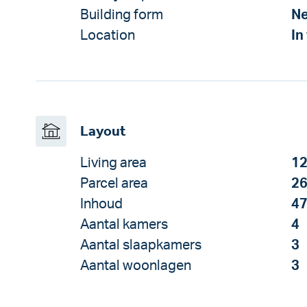
Building form
Ne
Location
In
Layout
Living area
12
Parcel area
26
Inhoud
47
Aantal kamers
4
Aantal slaapkamers
3
Aantal woonlagen
3