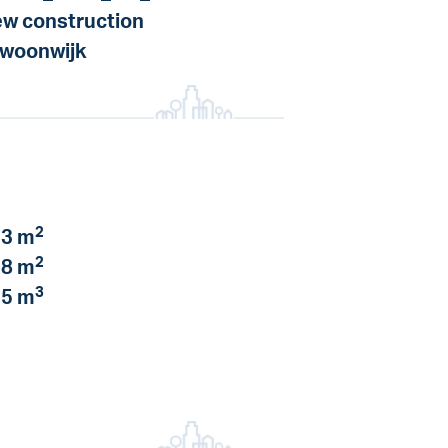
w construction
 woonwijk
2
3 m
2
8 m
3
5 m