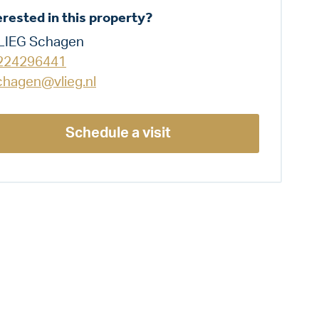
erested in this property?
LIEG Schagen
224296441
chagen@vlieg.nl
Schedule a visit