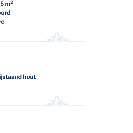
2
5 m
ord
ee
ijstaand hout