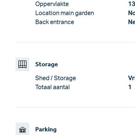
Oppervlakte
13
Location main garden
No
Back entrance
N
Storage
Shed / Storage
Vr
Totaal aantal
1
Parking