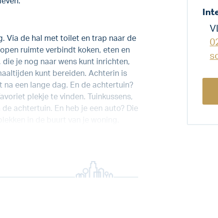
leven.
Int
V
. Via de hal met toilet en trap naar de
0
 open ruimte verbindt koken, eten en
s
die je nog naar wens kunt inrichten,
aaltijden kunt bereiden. Achterin is
st na een lange dag. En de achtertuin?
favoriet plekje te vinden. Tuinkussens,
 de achtertuin. En heb je een auto? Die
lekken in de buurt van je woning.