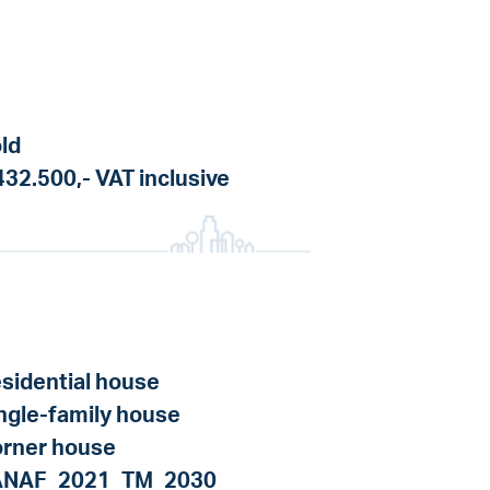
ld
432.500,-
VAT inclusive
sidential house
ngle-family house
rner house
ANAF_2021_TM_2030