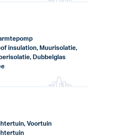
armtepomp
of insulation, Muurisolatie,
oerisolatie, Dubbelglas
ee
htertuin, Voortuin
htertuin