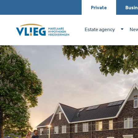
Private
Busin
Estate agency
New