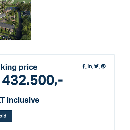
king price
 432.500,-
T inclusive
old