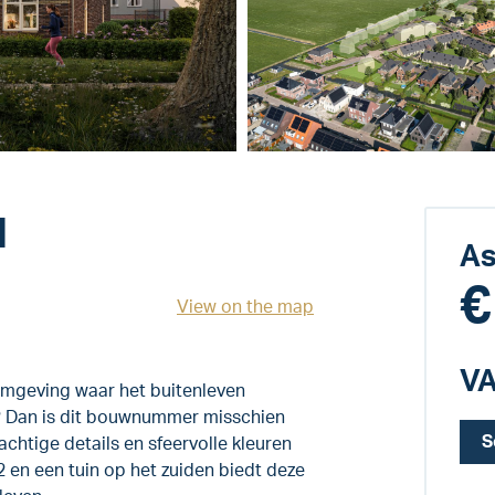
d
As
€
View on the map
VA
n omgeving waar het buitenleven
n? Dan is dit bouwnummer misschien
S
rachtige details en sfeervolle kleuren
en een tuin op het zuiden biedt deze