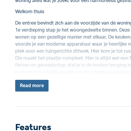
woning alles wat je zoekt voor een harmonieus gezins
Welkom thuis
De entree bevindt zich aan de voorzijde van de woning
1e verdieping stap je het woongedeelte binnen. Deze
wonen op een gezellige manier met elkaar. De keuken, 
voorzie je van moderne apparatuur waar je heerlijke m
plek voor een tuingerichte zithoek. Hier kom je tot ru
Die maakt het plaatje compleet. Hier is altijd wel een 
fietsen en gereedschap stal je in de houten berging in
parkeer je makkelijk op één van de openbare parkeerp
Read
more
Features