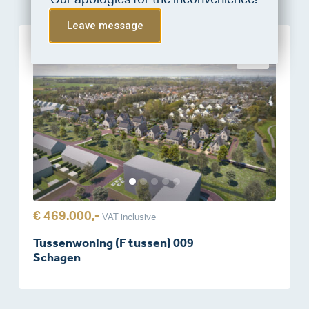
Our apologies for the inconvenience!
Do the check!
Leave message
Sold
€ 469.000,-
VAT inclusive
Tussenwoning (F tussen) 009
Schagen