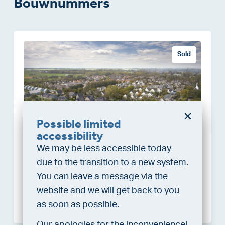
Bouwnummers
Sold
Possible limited
Do you want a better
accessibility
chance at being assigned a
We may be less accessible today
home?
due to the transition to a new system.
€ 469.000,-
Do the financing check and get
VAT inclusive
You can leave a message via the
“priority” allocation. As an exclusive
Tussenwoning (F tussen) 010
website and we will get back to you
Schagen
service, VLIEG Mortgages offers
as soon as possible.
this statement free of charge.