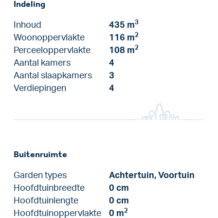
Indeling
3
Inhoud
435 m
2
Woonoppervlakte
116 m
2
Perceeloppervlakte
108 m
Aantal kamers
4
Aantal slaapkamers
3
Verdiepingen
4
Buitenruimte
Garden types
Achtertuin, Voortuin
Hoofdtuinbreedte
0 cm
Hoofdtuinlengte
0 cm
2
Hoofdtuinoppervlakte
0 m