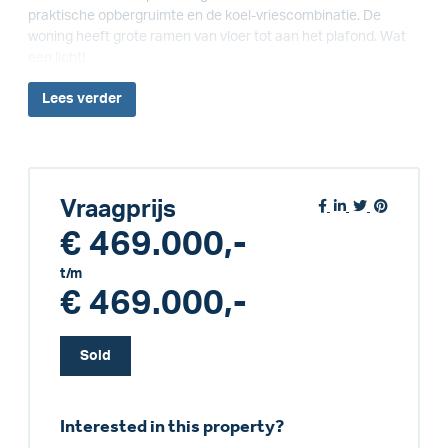
praktische opbergruimte en de koel-vriescombinatie. De
woning heeft grote ramen van vloer tot aan het plafond. Wat
een licht!
Lees
verder
Vraagprijs
€ 469.000,-
t/m
€ 469.000,-
Sold
Interested in this property?