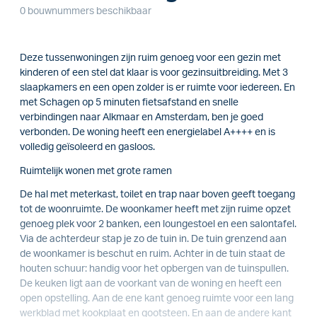
0 bouwnummers beschikbaar
Deze tussenwoningen zijn ruim genoeg voor een gezin met
kinderen of een stel dat klaar is voor gezinsuitbreiding. Met 3
slaapkamers en een open zolder is er ruimte voor iedereen. En
met Schagen op 5 minuten fietsafstand en snelle
verbindingen naar Alkmaar en Amsterdam, ben je goed
verbonden. De woning heeft een energielabel A++++ en is
volledig geïsoleerd en gasloos.
Ruimtelijk wonen met grote ramen
De hal met meterkast, toilet en trap naar boven geeft toegang
tot de woonruimte. De woonkamer heeft met zijn ruime opzet
genoeg plek voor 2 banken, een loungestoel en een salontafel.
Via de achterdeur stap je zo de tuin in. De tuin grenzend aan
de woonkamer is beschut en ruim. Achter in de tuin staat de
houten schuur: handig voor het opbergen van de tuinspullen.
De keuken ligt aan de voorkant van de woning en heeft een
open opstelling. Aan de ene kant genoeg ruimte voor een lang
werkblad met kookplaat en gootsteen. En aan de andere kant