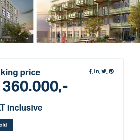
king price
 360.000,-
T inclusive
old