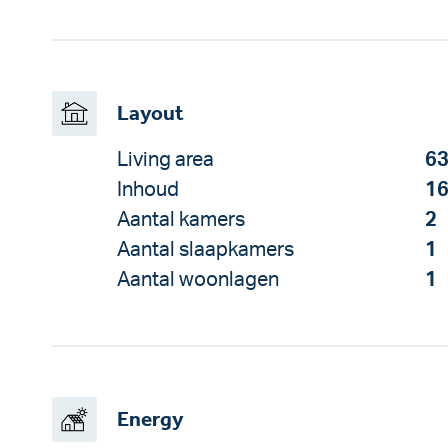
Layout
Living area
63
Inhoud
16
Aantal kamers
2
Aantal slaapkamers
1
Aantal woonlagen
1
Energy