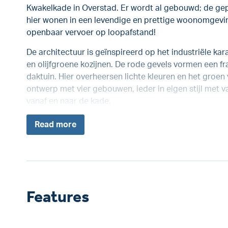
Kwakelkade in Overstad. Er wordt al gebouwd; de gepl
hier wonen in een levendige en prettige woonomgevin
openbaar vervoer op loopafstand!
De architectuur is geïnspireerd op het industriële k
en olijfgroene kozijnen. De rode gevels vormen een fr
daktuin. Hier overheersen lichte kleuren en het groen 
ontwerp met vier gebouwen, ieder in eigen stijl met va
vanaf en naar de kade.
Read
more
Features