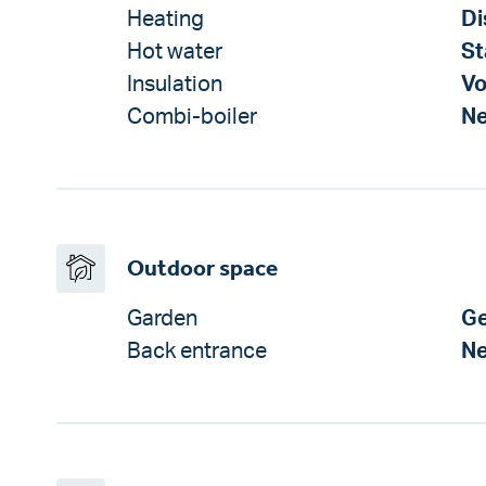
Heating
Di
Hot water
St
Insulation
Vo
Combi-boiler
N
Outdoor space
Garden
Ge
Back entrance
N