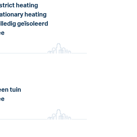
strict heating
ationary heating
lledig geïsoleerd
ee
en tuin
ee