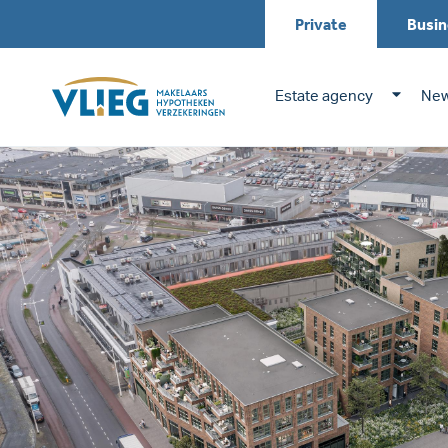
Private
Busin
Estate agency
New