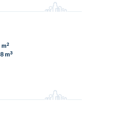
2
 m
3
8 m