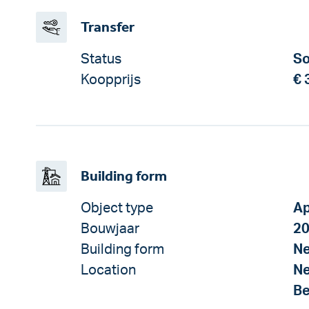
Transfer
Status
So
Koopprijs
€ 
Building form
Object type
Ap
Bouwjaar
2
Building form
Ne
Location
Ne
Be