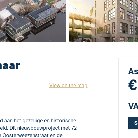
maar
As
€
View on the map
VA
d aan het gezellige en historische
S
eld. Dit nieuwbouwproject met 72
e Oosterweezenstraat en de