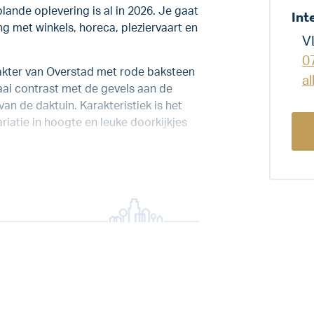
ande oplevering is al in 2026. Je gaat
Int
g met winkels, horeca, pleziervaart en
V
0
arakter van Overstad met rode baksteen
a
aai contrast met de gevels aan de
van de daktuin. Karakteristiek is het
riatie in hoogte en leuke doorkijkjes