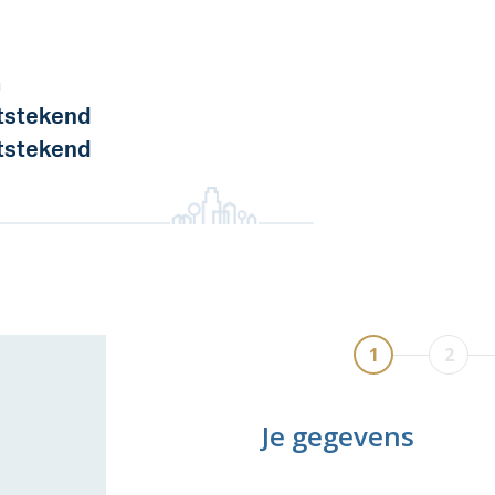
a
tstekend
tstekend