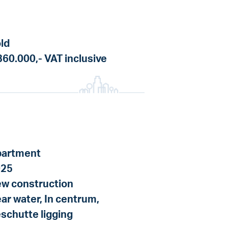
ld
360.000,-
VAT inclusive
artment
025
w construction
ar water, In centrum,
schutte ligging