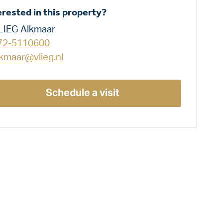
erested in this property?
LIEG Alkmaar
72-5110600
lkmaar@vlieg.nl
Schedule a visit