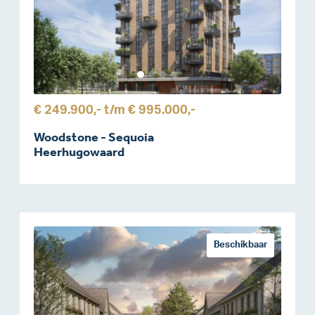
€ 249.900,-
t/m
€ 995.000,-
Woodstone - Sequoia
Heerhugowaard
Beschikbaar