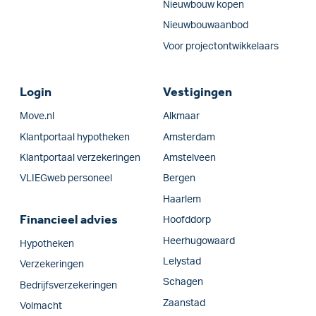
Nieuwbouw kopen
Nieuwbouwaanbod
Voor projectontwikkelaars
Login
Vestigingen
Move.nl
Alkmaar
Klantportaal hypotheken
Amsterdam
Klantportaal verzekeringen
Amstelveen
VLIEGweb personeel
Bergen
Haarlem
Financieel advies
Hoofddorp
Heerhugowaard
Hypotheken
Lelystad
Verzekeringen
Schagen
Bedrijfs­verzekeringen
Zaanstad
Volmacht