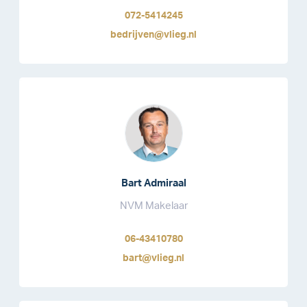
072-5414245
bedrijven@vlieg.nl
Bart Admiraal
NVM Makelaar
06-43410780
bart@vlieg.nl