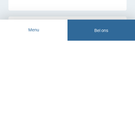
Menu
Bel ons
Carmen Wijte
Commercieel Medewerkster
072-5414270
hypotheek@vlieg.nl