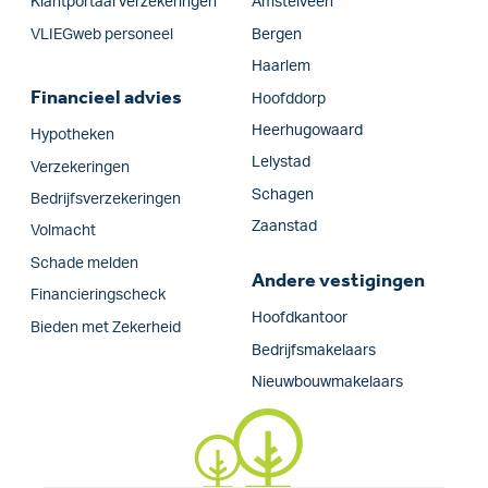
Klantportaal verzekeringen
Amstelveen
VLIEGweb personeel
Bergen
Haarlem
Financieel advies
Hoofddorp
Heerhugowaard
Hypotheken
Lelystad
Verzekeringen
Schagen
Bedrijfs­verzekeringen
Zaanstad
Volmacht
Schade melden
Andere vestigingen
Financieringscheck
Hoofdkantoor
Bieden met Zekerheid
Bedrijfsmakelaars
Nieuwbouwmakelaars