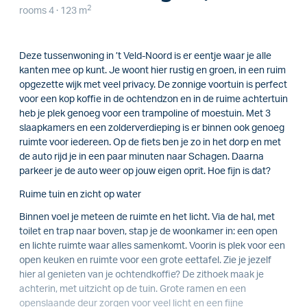
2
rooms 4 · 123 m
Deze tussenwoning in ’t Veld-Noord is er eentje waar je alle
kanten mee op kunt. Je woont hier rustig en groen, in een ruim
opgezette wijk met veel privacy. De zonnige voortuin is perfect
voor een kop koffie in de ochtendzon en in de ruime achtertuin
heb je plek genoeg voor een trampoline of moestuin. Met 3
slaapkamers en een zolderverdieping is er binnen ook genoeg
ruimte voor iedereen. Op de fiets ben je zo in het dorp en met
de auto rijd je in een paar minuten naar Schagen. Daarna
parkeer je de auto weer op jouw eigen oprit. Hoe fijn is dat?
Ruime tuin en zicht op water
Binnen voel je meteen de ruimte en het licht. Via de hal, met
toilet en trap naar boven, stap je de woonkamer in: een open
en lichte ruimte waar alles samenkomt. Voorin is plek voor een
open keuken en ruimte voor een grote eettafel. Zie je jezelf
hier al genieten van je ochtendkoffie? De zithoek maak je
achterin, met uitzicht op de tuin. Grote ramen en een
openslaande deur zorgen voor veel licht en een fijne