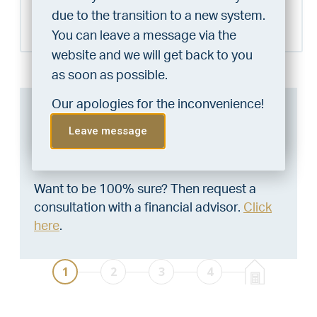
Schedule a visit
home?
due to the transition to a new system.
Do the financing check and get
You can leave a message via the
“priority” allocation. As an exclusive
website and we will get back to you
service, VLIEG Mortgages offers
as soon as possible.
this statement free of charge.
Our apologies for the inconvenience!
Can I afford this house?
Do the check!
Leave message
Through this tool you calculate it within 1
minute!
Want to be 100% sure? Then request a
consultation with a financial advisor.
Click
here
.