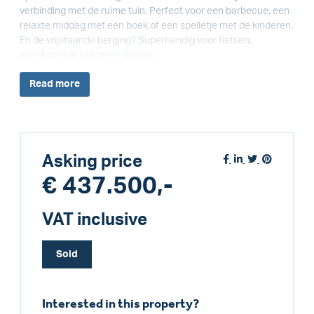
verbinding met de ruime tuin. Perfect voor een barbecue, een
relaxte middag met een boek of een spelletje met de kinderen.
En de vrijstaande berging? Superhandig voor fietsen,
speelgoed of tuingereedschap.
Read
more
Asking price
€ 437.500,-
VAT inclusive
Sold
Interested in this property?