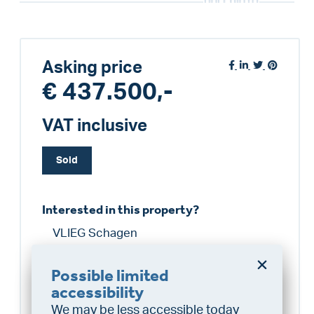
Asking price
€ 437.500,-
VAT inclusive
Sold
Interested in this property?
VLIEG Schagen
0224296441
schagen@vlieg.nl
Possible limited
Do you want a better
accessibility
chance at being assigned a
We may be less accessible today