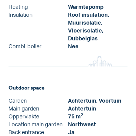
Heating
Warmtepomp
Insulation
Roof insulation,
Muurisolatie,
Vloerisolatie,
Dubbelglas
Combi-boiler
Nee
Outdoor space
Garden
Achtertuin, Voortuin
Main garden
Achtertuin
2
Oppervlakte
75 m
Location main garden
Northwest
Back entrance
Ja