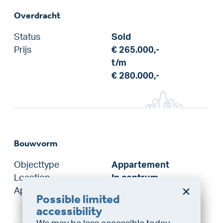
Overdracht
Status
Sold
Prijs
€ 265.000,-
t/m
€ 280.000,-
Bouwvorm
Objecttype
Appartement
Location
In centrum
Apartment quality
Luxury
Possible limited
Do you want a better
accessibility
chance at being assigned a