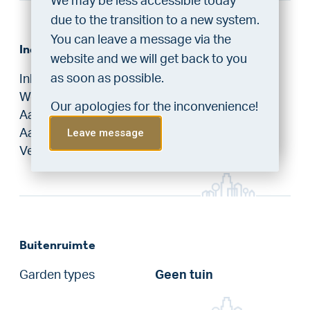
We may be less accessible today
home?
due to the transition to a new system.
Do the financing check and get
You can leave a message via the
Indeling
“priority” allocation. As an exclusive
website and we will get back to you
service, VLIEG Mortgages offers
3
as soon as possible.
Inhoud
126 / 128 m
this statement free of charge.
2
Woonoppervlakte
48 / 49 m
Our apologies for the inconvenience!
Aantal kamers
2
Do the check!
Leave message
Aantal slaapkamers
1
Verdiepingen
1
Buitenruimte
Garden types
Geen tuin