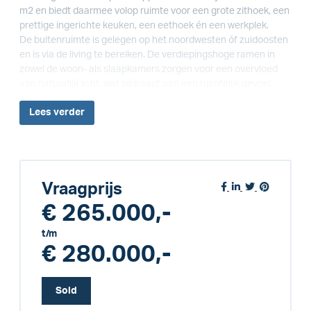
m2 en biedt daarmee volop ruimte voor een grote zithoek, een
prettige ingerichte keuken, een eethoek én een werkplek.
De buitenruimte is gelegen op het noordwesten óf zuidoosten
en is via de living te bereiken. De verdiepingshoge ramen in
zowel de woon- als slaapkamers zorgen voor een overvloed
aan natuurlijk licht, wat bijdraagt aan een ruimtelijk gevoel.
Lees
verder
Vraagprijs
€ 265.000,-
t/m
€ 280.000,-
Sold