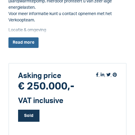
(aard)warmtepomp. Hierdoor profiteert u van zeer lage
energielasten.
Voor meer informatie kunt u contact opnemen met het
Verkoopteam.
Locatie & omgeving
Read
more
Asking price
€ 250.000,-
VAT inclusive
Sold