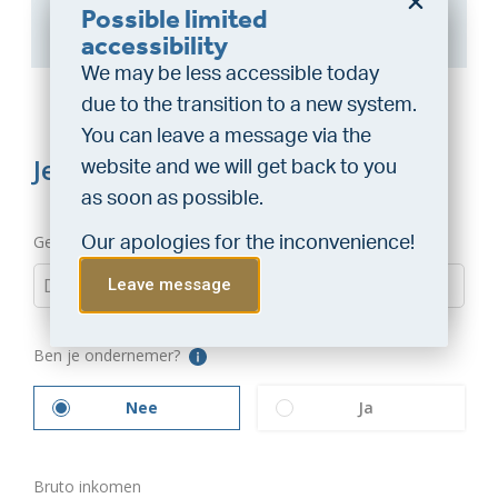
Possible limited
here
.
Do you want a better
accessibility
chance at being assigned a
We may be less accessible today
home?
due to the transition to a new system.
Do the financing check and get
You can leave a message via the
“priority” allocation. As an exclusive
website and we will get back to you
service, VLIEG Mortgages offers
as soon as possible.
this statement free of charge.
Our apologies for the inconvenience!
Do the check!
Leave message