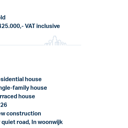
ld
425.000,-
VAT inclusive
sidential house
ngle-family house
rraced house
026
w construction
 quiet road, In woonwijk