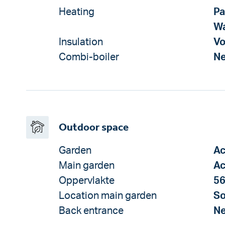
Heating
Pa
W
Insulation
Vo
Combi-boiler
N
Outdoor space
Garden
Ac
Main garden
Ac
Oppervlakte
56
Location main garden
So
Back entrance
N