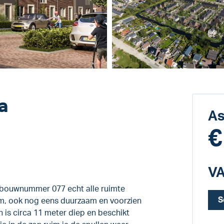
a
As
€
VA
 bouwnummer 077 echt alle ruimte
S
uim, ook nog eens duurzaam en voorzien
n is circa 11 meter diep en beschikt