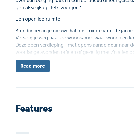
over een berging, dus na een barbecue of loungesessi
gemakkelijk op. Iets voor jou?
Een open leefruimte
Kom binnen in je nieuwe hal met ruimte voor de jassen
Vervolg je weg naar de woonkamer waar wonen en kok
Deze open verdieping - met openslaande deur naar de t
voor lange avonden tafelen of gezellig met z’n allen op 
Read
more
Features