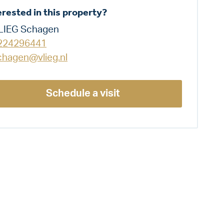
erested in this property?
LIEG Schagen
224296441
chagen@vlieg.nl
Schedule a visit