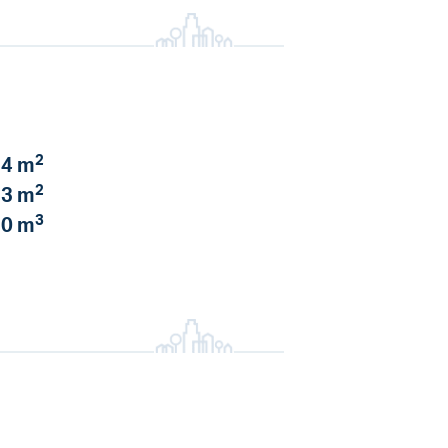
2
4 m
2
3 m
3
0 m