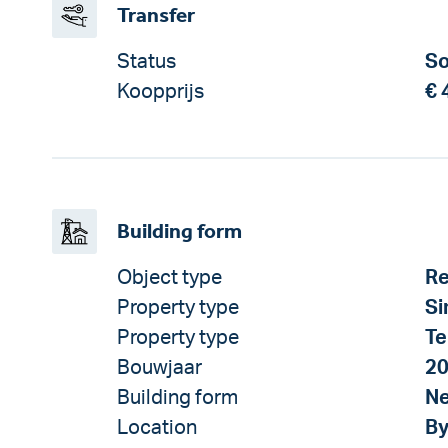
Transfer
Status
So
Koopprijs
€ 
Building form
Object type
Re
Property type
Si
Property type
Te
Bouwjaar
2
Building form
Ne
Location
By