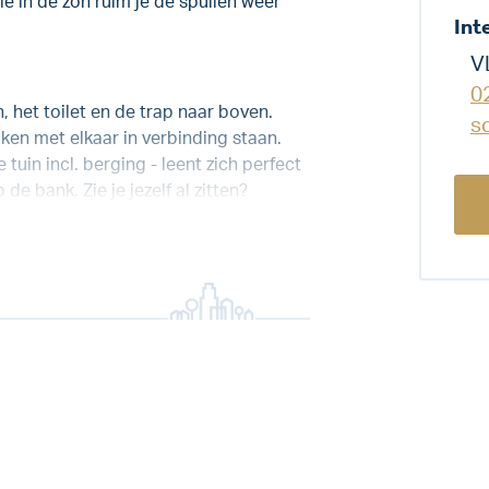
e in de zon ruim je de spullen weer
Int
V
0
, het toilet en de trap naar boven.
s
en met elkaar in verbinding staan.
uin incl. berging - leent zich perfect
de bank. Zie je jezelf al zitten?