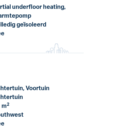
rtial underfloor heating,
armtepomp
lledig geïsoleerd
ee
htertuin, Voortuin
htertuin
2
 m
uthwest
ee