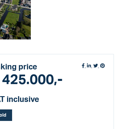
king price
 425.000,-
T inclusive
old