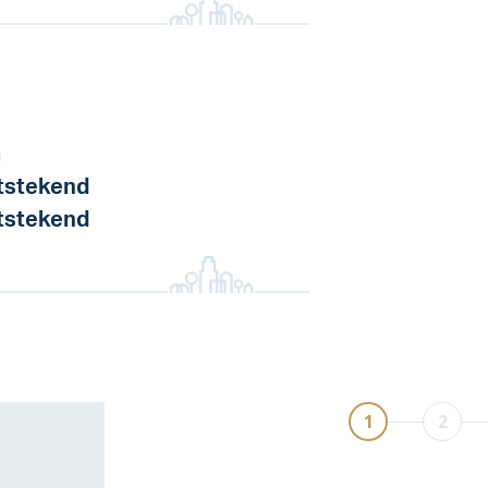
a
tstekend
tstekend