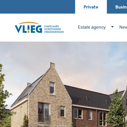
Private
Busin
Estate agency
New