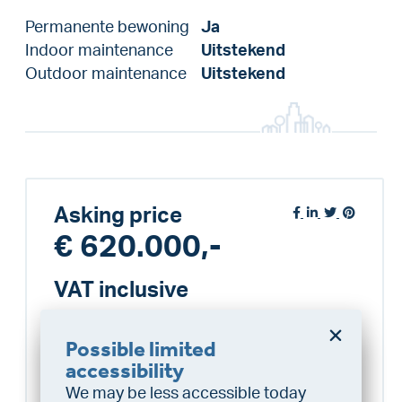
Permanente bewoning
Ja
Indoor maintenance
Uitstekend
Outdoor maintenance
Uitstekend
Asking price
€ 620.000,-
VAT inclusive
Sold
Possible limited
Do you want a better
accessibility
chance at being assigned a
We may be less accessible today
Interested in this property?