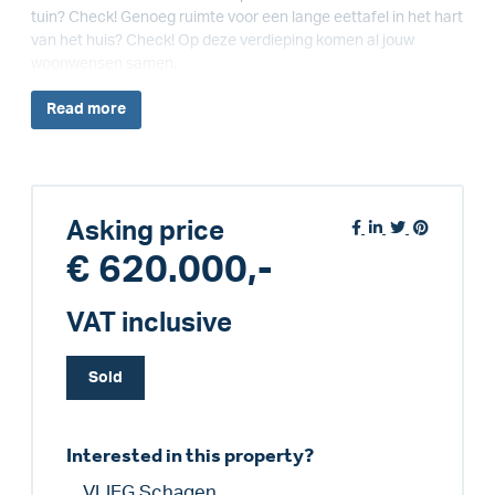
tuin? Check! Genoeg ruimte voor een lange eettafel in het hart
van het huis? Check! Op deze verdieping komen al jouw
woonwensen samen.
Read
more
Asking price
€ 620.000,-
VAT inclusive
Sold
Interested in this property?
VLIEG Schagen