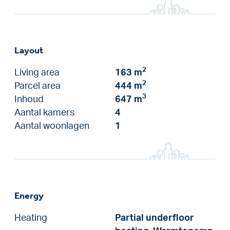
Layout
2
Living area
163 m
2
Parcel area
444 m
3
Inhoud
647 m
Aantal kamers
4
Aantal woonlagen
1
Energy
Heating
Partial underfloor