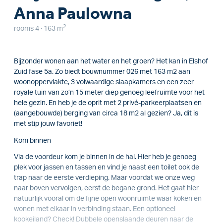
Anna Paulowna
2
rooms 4 · 163 m
Bijzonder wonen aan het water en het groen? Het kan in Elshof
Zuid fase 5a. Zo biedt bouwnummer 026 met 163 m2 aan
woonoppervlakte, 3 volwaardige slaapkamers en een zeer
royale tuin van zo’n 15 meter diep genoeg leefruimte voor het
hele gezin. En heb je de oprit met 2 privé-parkeerplaatsen en
(aangebouwde) berging van circa 18 m2 al gezien? Ja, dit is
met stip jouw favoriet!
Kom binnen
Via de voordeur kom je binnen in de hal. Hier heb je genoeg
plek voor jassen en tassen en vind je naast een toilet ook de
trap naar de eerste verdieping. Maar voordat we onze weg
naar boven vervolgen, eerst de begane grond. Het gaat hier
natuurlijk vooral om de fijne open woonruimte waar koken en
wonen met elkaar in verbinding staan. Een optioneel
kookeiland? Check! Dubbele openslaande deuren naar de