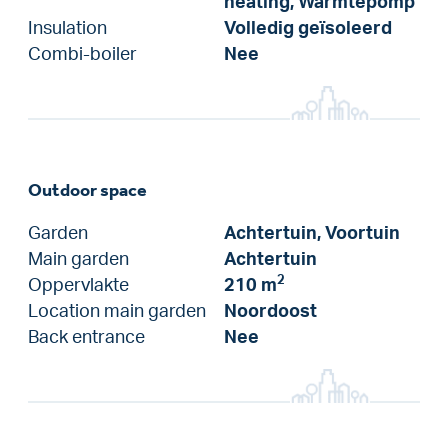
heating, Warmtepomp
Insulation
Volledig geïsoleerd
Combi-boiler
Nee
Outdoor space
Garden
Achtertuin, Voortuin
Main garden
Achtertuin
2
Oppervlakte
210 m
Location main garden
Noordoost
Back entrance
Nee