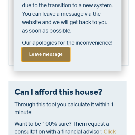
home?
due to the transition to a new system.
VLIEG Schagen
Do the financing check and get
You can leave a message via the
0224296441
“priority” allocation. As an exclusive
website and we will get back to you
schagen@vlieg.nl
service, VLIEG Mortgages offers
as soon as possible.
this statement free of charge.
Our apologies for the inconvenience!
Schedule a visit
Do the check!
Leave message
Can I afford this house?
Through this tool you calculate it within 1
minute!
Want to be 100% sure? Then request a
consultation with a financial advisor.
Click