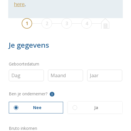
here
.