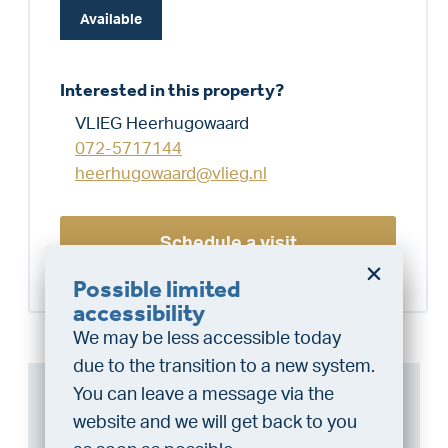
Available
Interested in this property?
VLIEG Heerhugowaard
072-5717144
heerhugowaard@vlieg.nl
Schedule a visit
Possible limited
Do you want a better
accessibility
chance at being assigned a
We may be less accessible today
home?
due to the transition to a new system.
Do the financing check and get
Can I afford this house?
You can leave a message via the
“priority” allocation. As an exclusive
website and we will get back to you
service, VLIEG Mortgages offers
Through this tool you calculate it within 1