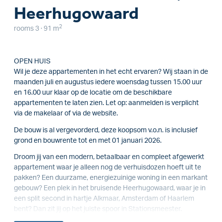
Heerhugowaard
2
rooms 3 · 91 m
OPEN HUIS
Wil je deze appartementen in het echt ervaren? Wij staan in de
maanden juli en augustus iedere woensdag tussen 15.00 uur
en 16.00 uur klaar op de locatie om de beschikbare
appartementen te laten zien. Let op: aanmelden is verplicht
via de makelaar of via de website.
De bouw is al vergevorderd, deze koopsom v.o.n. is inclusief
grond en bouwrente tot en met 01 januari 2026.
Droom jij van een modern, betaalbaar en compleet afgewerkt
appartement waar je alleen nog de verhuisdozen hoeft uit te
pakken? Een duurzame, energiezuinige woning in een markant
gebouw? Een plek in het bruisende Heerhugowaard, waar je in
een split second in hartje Alkmaar, Amsterdam of Haarlem
bent? Dan zit jij op het juiste spoor in Stationsmeester.