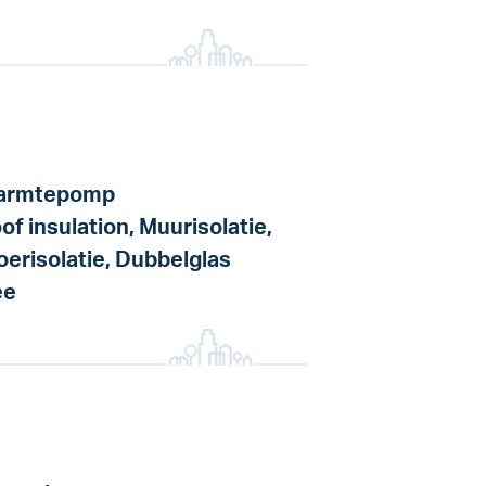
armtepomp
of insulation, Muurisolatie,
oerisolatie, Dubbelglas
ee