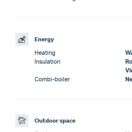
Energy
Heating
W
Insulation
Ro
Vl
Combi-boiler
N
Outdoor space