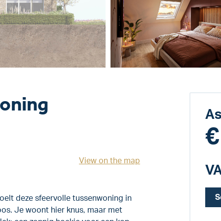
oning
As
€
View on the map
VA
S
oelt deze sfeervolle tussenwoning in
roos. Je woont hier knus, maar met