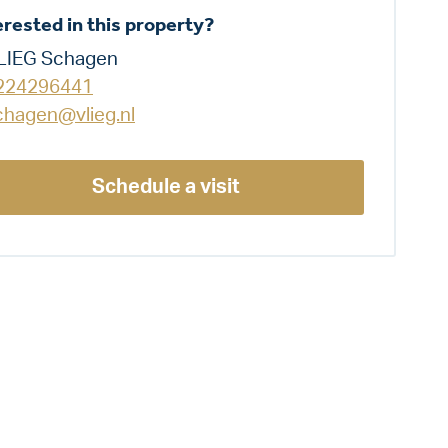
erested in this property?
LIEG Schagen
224296441
chagen@vlieg.nl
Schedule a visit