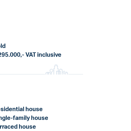
ld
295.000,-
VAT inclusive
sidential house
ngle-family house
rraced house