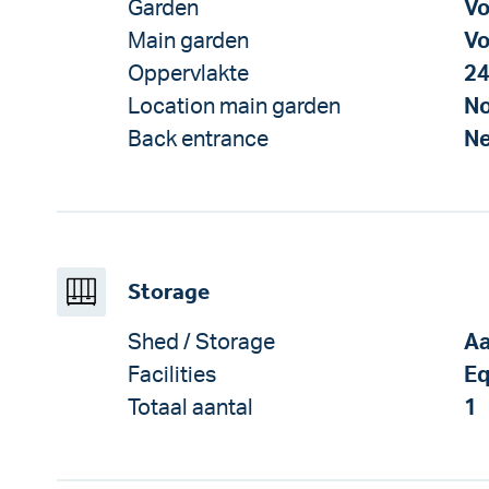
Garden
Vo
Main garden
Vo
Oppervlakte
24
Location main garden
No
Back entrance
N
Storage
Shed / Storage
Aa
Facilities
Eq
Totaal aantal
1