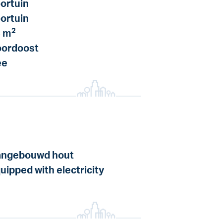
ortuin
ortuin
2
 m
ordoost
ee
ngebouwd hout
uipped with electricity