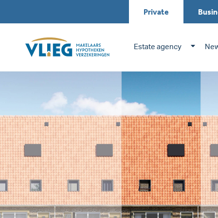
Private
Busin
Estate agency
New