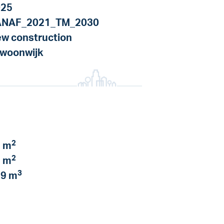
025
ANAF_2021_TM_2030
w construction
 woonwijk
2
 m
2
 m
3
9 m