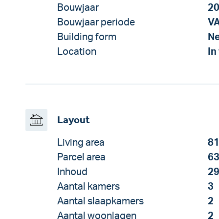
Bouwjaar
2
Bouwjaar periode
V
Building form
Ne
Location
In
Layout
Living area
81
Parcel area
63
Inhoud
29
Aantal kamers
3
Aantal slaapkamers
2
Aantal woonlagen
2