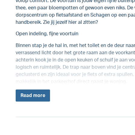
volop comfort. De voortuin is jouw eigen fijne buiten
thee, een paar bloempotten of gewoon even niks. De wi
dorpscentrum op fietsafstand en Schagen op een paar 
handbereik. Zie jij jezelf hier al zitten?
Open indeling, fijne voortuin
Binnen stap je de hal in, met het toilet en de deur n
verrassend licht door het grote raam aan de voorkant
achterin kook je in de open keuken of schuif je aan voo
logisch en ruimtelijk. De trap naar boven vind je cent
geclusterd en zijn ideaal voor je fiets of extra spullen
makkelijk in het parkeerhof direct naast je woning.
Read
more