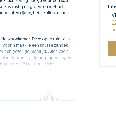
plek: een zonnig hoekje voor een kop
Int
jk is rustig en groen, en met het
minuten rijden, heb je alles binnen
V
0
s
aar de woonkamer. Deze open ruimte is
. Voorin maak je een knusse zithoek,
r een gezellige maaltijd. Alles voelt
raal in de woning. De bergingen liggen
. En parkeren? Dat doe je lekker