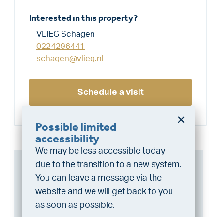
Interested in this property?
VLIEG Schagen
0224296441
schagen@vlieg.nl
Schedule a visit
Possible limited
Do you want a better
accessibility
chance at being assigned a
We may be less accessible today
home?
Can I afford this house?
due to the transition to a new system.
Do the financing check and get
You can leave a message via the
“priority” allocation. As an exclusive
Through this tool you calculate it within 1
website and we will get back to you
service, VLIEG Mortgages offers
minute!
as soon as possible.
this statement free of charge.