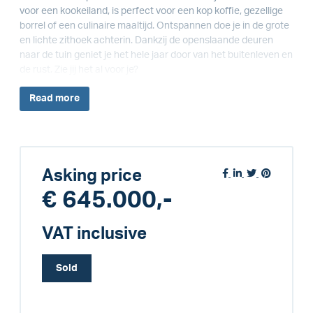
voor een kookeiland, is perfect voor een kop koffie, gezellige
borrel of een culinaire maaltijd. Ontspannen doe je in de grote
en lichte zithoek achterin. Dankzij de openslaande deuren
naar de tuin geniet je het hele jaar door van het buitenleven en
de rust. Zie jij het al voor je?
Read
more
Asking price
€ 645.000,-
VAT inclusive
Sold