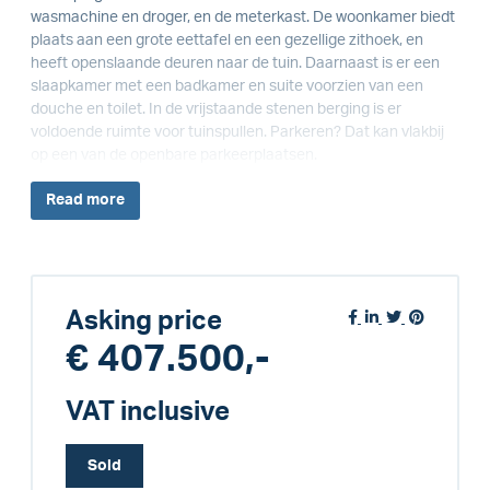
wasmachine en droger, en de meterkast. De woonkamer biedt
plaats aan een grote eettafel en een gezellige zithoek, en
heeft openslaande deuren naar de tuin. Daarnaast is er een
slaapkamer met een badkamer en suite voorzien van een
douche en toilet. In de vrijstaande stenen berging is er
voldoende ruimte voor tuinspullen. Parkeren? Dat kan vlakbij
op een van de openbare parkeerplaatsen.
Read
more
Asking price
€ 407.500,-
VAT inclusive
Sold