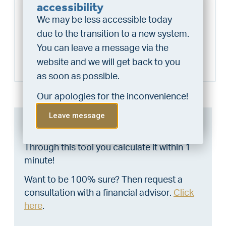
Do you want a better
accessibility
schagen@vlieg.nl
chance at being assigned a
We may be less accessible today
home?
due to the transition to a new system.
Do the financing check and get
Schedule a visit
You can leave a message via the
“priority” allocation. As an exclusive
website and we will get back to you
service, VLIEG Mortgages offers
as soon as possible.
this statement free of charge.
Our apologies for the inconvenience!
Do the check!
Leave message
Can I afford this house?
Through this tool you calculate it within 1
minute!
Want to be 100% sure? Then request a
consultation with a financial advisor.
Click
here
.