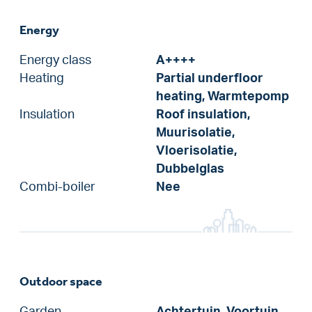
Energy
Energy class
A++++
Heating
Partial underfloor
heating, Warmtepomp
Insulation
Roof insulation,
Muurisolatie,
Vloerisolatie,
Dubbelglas
Combi-boiler
Nee
Outdoor space
Garden
Achtertuin, Voortuin