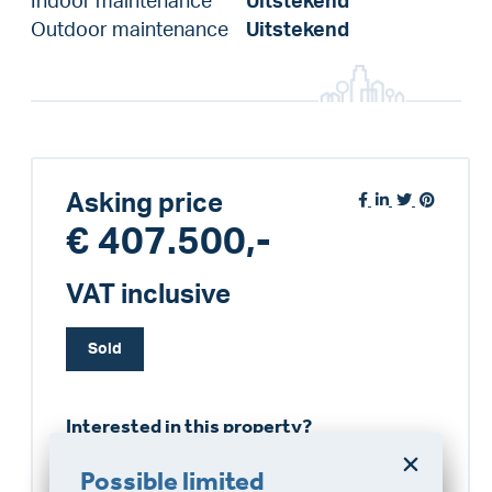
Indoor maintenance
Uitstekend
Outdoor maintenance
Uitstekend
Asking price
€ 407.500,-
VAT inclusive
Sold
Interested in this property?
VLIEG Schagen
Possible limited
0224296441