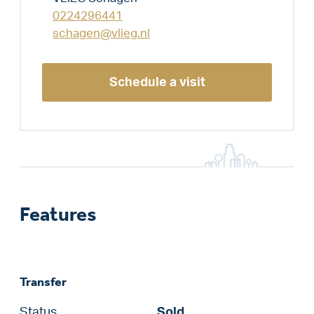
0224296441
schagen@vlieg.nl
Schedule a visit
Features
Transfer
Status
Sold