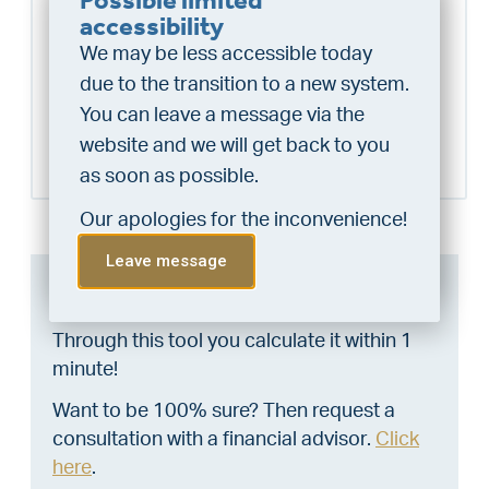
Do you want a better
accessibility
0224296441
chance at being assigned a
schagen@vlieg.nl
We may be less accessible today
home?
due to the transition to a new system.
Do the financing check and get
You can leave a message via the
Schedule a visit
“priority” allocation. As an exclusive
website and we will get back to you
service, VLIEG Mortgages offers
as soon as possible.
this statement free of charge.
Our apologies for the inconvenience!
Do the check!
Leave message
Can I afford this house?
Through this tool you calculate it within 1
minute!
Want to be 100% sure? Then request a
consultation with a financial advisor.
Click
here
.