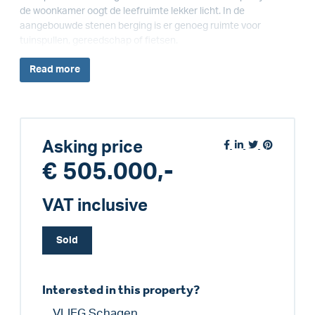
de woonkamer oogt de leefruimte lekker licht. In de
aangebouwde stenen berging is er genoeg ruimte voor
tuinspullen, gereedschap of fietsen.
Read
more
Asking price
€ 505.000,-
VAT inclusive
Sold
Interested in this property?
VLIEG Schagen