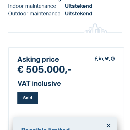
Indoor maintenance
Uitstekend
Outdoor maintenance
Uitstekend
Asking price
€ 505.000,-
VAT inclusive
Sold
Interested in this property?
VLIEG Schagen
Possible limited