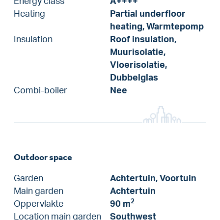
Energy class
A++++
Heating
Partial underfloor
heating, Warmtepomp
Insulation
Roof insulation,
Muurisolatie,
Vloerisolatie,
Dubbelglas
Combi-boiler
Nee
Outdoor space
Garden
Achtertuin, Voortuin
Main garden
Achtertuin
2
Oppervlakte
90 m
Location main garden
Southwest