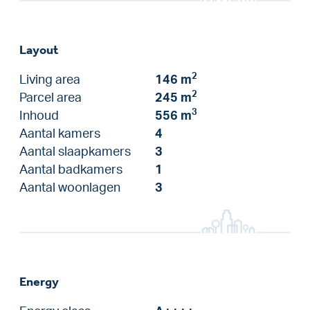
Layout
2
Living area
146 m
2
Parcel area
245 m
3
Inhoud
556 m
Aantal kamers
4
Aantal slaapkamers
3
Aantal badkamers
1
Aantal woonlagen
3
Energy