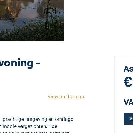
oning -
As
€
View on the map
VA
S
en prachtige omgeving en omringd
n mooie vergezichten. Hoe