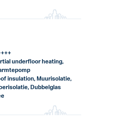
++++
rtial underfloor heating,
armtepomp
of insulation, Muurisolatie,
oerisolatie, Dubbelglas
ee