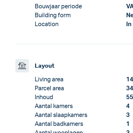
Bouwjaar periode
V
Building form
Ne
Location
In
Layout
Living area
14
Parcel area
34
Inhoud
55
Aantal kamers
4
Aantal slaapkamers
3
Aantal badkamers
1