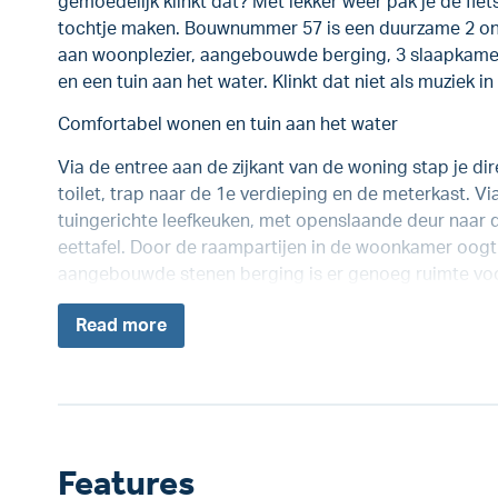
gemoedelijk klinkt dat? Met lekker weer pak je de fiet
tochtje maken. Bouwnummer 57 is een duurzame 2 on
aan woonplezier, aangebouwde berging, 3 slaapkamers
en een tuin aan het water. Klinkt dat niet als muziek i
Comfortabel wonen en tuin aan het water
Via de entree aan de zijkant van de woning stap je dir
toilet, trap naar de 1e verdieping en de meterkast. Vi
tuingerichte leefkeuken, met openslaande deur naar de
eettafel. Door de raampartijen in de woonkamer oogt d
aangebouwde stenen berging is er genoeg ruimte voor
Read
more
Features