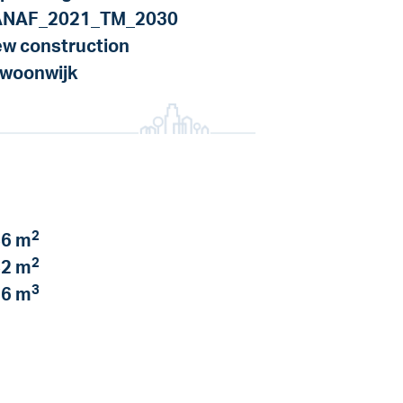
ANAF_2021_TM_2030
w construction
 woonwijk
2
6 m
2
2 m
3
6 m