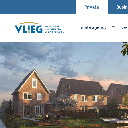
Private
Busin
Estate agency
New