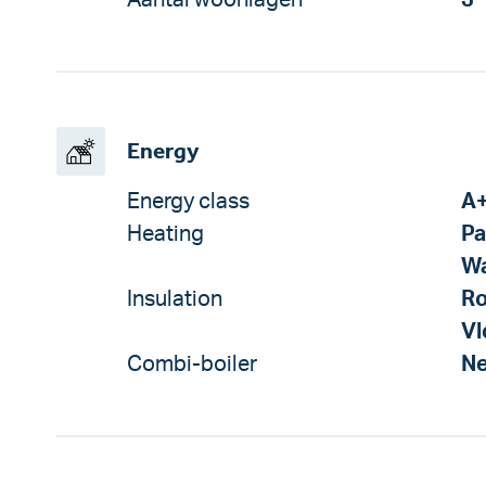
Aantal woonlagen
3
Energy
Energy class
A
Heating
Pa
W
Insulation
Ro
Vl
Combi-boiler
N