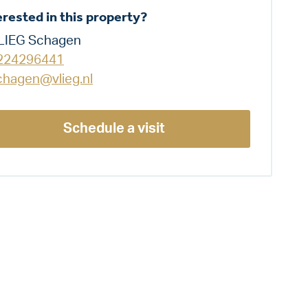
erested in this property?
LIEG Schagen
224296441
chagen@vlieg.nl
Schedule a visit