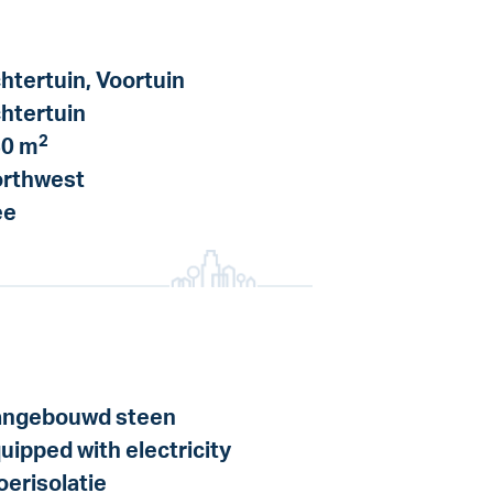
htertuin, Voortuin
htertuin
2
0 m
rthwest
ee
ngebouwd steen
uipped with electricity
oerisolatie