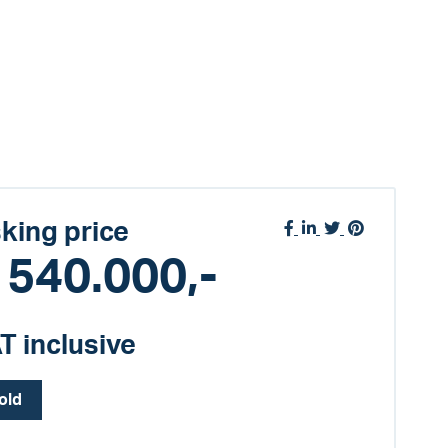
king price
 540.000,-
T inclusive
old