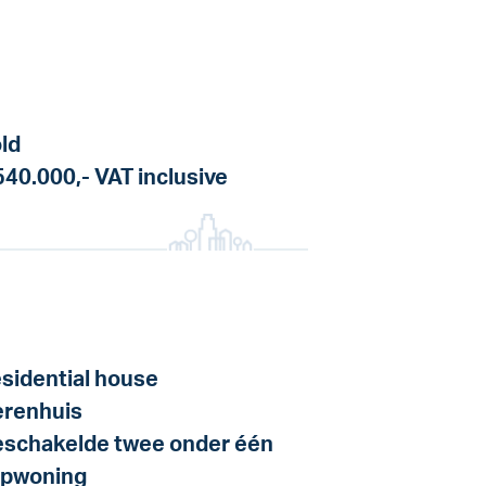
ld
540.000,-
VAT inclusive
sidential house
renhuis
schakelde twee onder één
pwoning