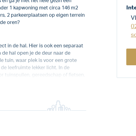
s en ga je met het hele gezin een
Int
der 1 kapwoning met circa 146 m2
, 2 parkeerplaatsen op eigen terrein
V
n de oren?
0
s
ect in de hal. Hier is ook een separaat
a de hal open je de deur naar de
 tuin, waar plek is voor een grote
e leefruimte lekker licht. In de
 tuinspullen, gereedschap of fietsen.