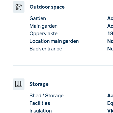
Outdoor space
Garden
Ac
Main garden
Ac
Oppervlakte
18
Location main garden
No
Back entrance
N
Storage
Shed / Storage
Aa
Facilities
Eq
Insulation
Vl