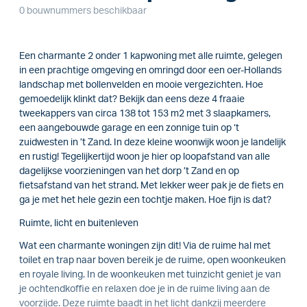
0 bouwnummers beschikbaar
Een charmante 2 onder 1 kapwoning met alle ruimte, gelegen
in een prachtige omgeving en omringd door een oer-Hollands
landschap met bollenvelden en mooie vergezichten. Hoe
gemoedelijk klinkt dat? Bekijk dan eens deze 4 fraaie
tweekappers van circa 138 tot 153 m2 met 3 slaapkamers,
een aangebouwde garage en een zonnige tuin op ‘t
zuidwesten in ’t Zand. In deze kleine woonwijk woon je landelijk
en rustig! Tegelijkertijd woon je hier op loopafstand van alle
dagelijkse voorzieningen van het dorp ’t Zand en op
fietsafstand van het strand. Met lekker weer pak je de fiets en
ga je met het hele gezin een tochtje maken. Hoe fijn is dat?
Ruimte, licht en buitenleven
Wat een charmante woningen zijn dit! Via de ruime hal met
toilet en trap naar boven bereik je de ruime, open woonkeuken
en royale living. In de woonkeuken met tuinzicht geniet je van
je ochtendkoffie en relaxen doe je in de ruime living aan de
voorzijde. Deze ruimte baadt in het licht dankzij meerdere