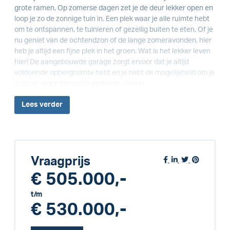
grote ramen. Op zomerse dagen zet je de deur lekker open en
loop je zo de zonnige tuin in. Een plek waar je alle ruimte hebt
om te ontspannen, te tuinieren of gezellig buiten te eten. Of je
nu geniet van de ochtendzon of de lange zomeravonden, hier
heb je altijd een fijne plek in het groen. Wat is het lekker leven
hier! De aangebouwde garage zorgt ervoor dat je altijd
voldoende opbergruimte hebt en je hebt de mogelijkheid om je
auto op eigen terrein te parkeren. Ideaal.
Lees
verder
Vraagprijs
€ 505.000,-
t/m
€ 530.000,-