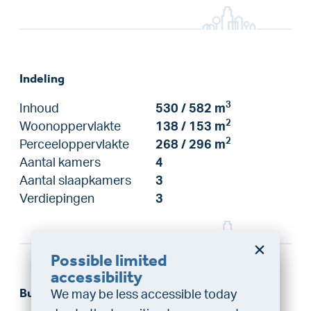
Indeling
3
Inhoud
530 / 582 m
2
Woonoppervlakte
138 / 153 m
2
Perceeloppervlakte
268 / 296 m
Aantal kamers
4
Aantal slaapkamers
3
Verdiepingen
3
Possible limited
Do you want a better
accessibility
chance at being assigned a
Buitenruimte
We may be less accessible today
home?