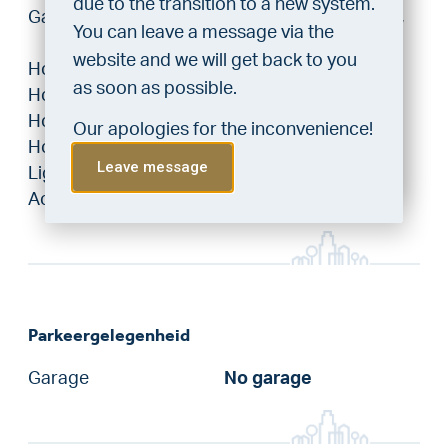
due to the transition to a new system.
Garden types
Achtertuin, Voortuin,
Do the financing check and get
You can leave a message via the
Side garden
“priority” allocation. As an exclusive
website and we will get back to you
Hoofdtuin
Achtertuin
service, VLIEG Mortgages offers
as soon as possible.
Hoofdtuinbreedte
900 cm
this statement free of charge.
Hoofdtuinlengte
1525 cm
Our apologies for the inconvenience!
2
Do the check!
Hoofdtuinoppervlakte
135 m
Leave message
Ligging hoofdtuin
Southwest
Achterom
Ja
Parkeergelegenheid
Garage
No garage