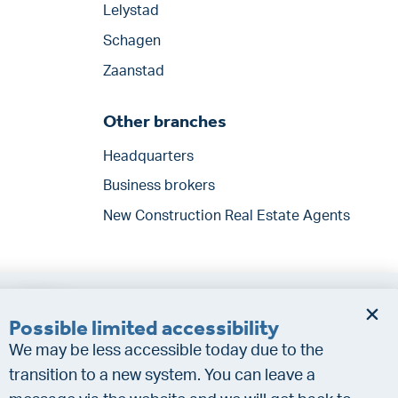
Lelystad
Schagen
Zaanstad
Other branches
Headquarters
Business brokers
New Construction Real Estate Agents
Do you want a better
chance at being
Possible limited accessibility
assigned a home?
We may be less accessible today due to the
Do the financing check and
transition to a new system. You can leave a
get “priority” allocation. As