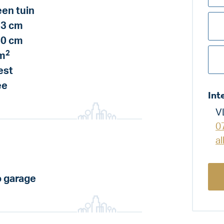
en tuin
3 cm
0 cm
2
m
est
ee
Int
V
0
a
 garage