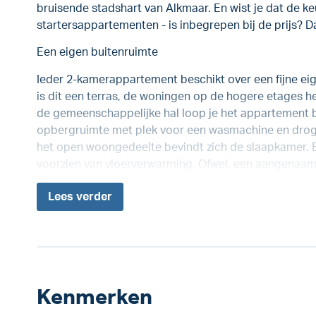
bruisende stadshart van Alkmaar. En wist je dat de keu
startersappartementen - is inbegrepen bij de prijs? Dat
Een eigen buitenruimte
Ieder 2-kamerappartement beschikt over een fijne e
is dit een terras, de woningen op de hogere etages h
de gemeenschappelijke hal loop je het appartement 
opbergruimte met plek voor een wasmachine en droge
het open woongedeelte bevindt zich de slaapkamer. E
voorzien van vloerverwarming. Ofwel, een aangenaa
Lees
verder
Kenmerken