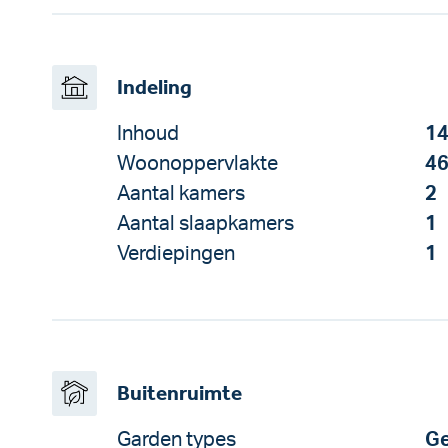
Indeling
Inhoud
14
Woonoppervlakte
46
Aantal kamers
2
Aantal slaapkamers
1
Verdiepingen
1
Buitenruimte
Garden types
Ge