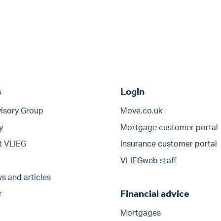
s
Login
isory Group
Move.co.uk
y
Mortgage customer portal
t VLIEG
Insurance customer portal
VLIEGweb staff
s and articles
Financial advice
r
Mortgages