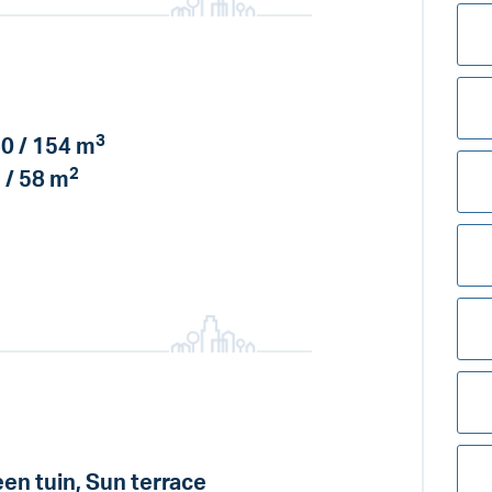
3
0 / 154 m
2
 / 58 m
en tuin, Sun terrace