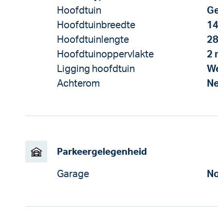
Hoofdtuin
Ge
Hoofdtuinbreedte
14
Hoofdtuinlengte
28
Hoofdtuinoppervlakte
2 
Ligging hoofdtuin
W
Achterom
N
Parkeergelegenheid
Garage
No