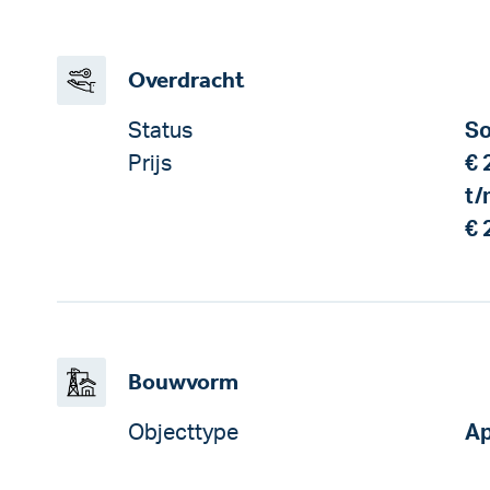
Overdracht
Status
So
Prijs
€ 
t/
€ 
Bouwvorm
Objecttype
Ap