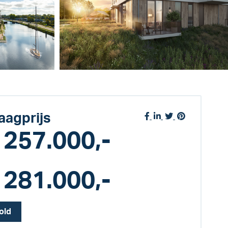
aagprijs
 257.000,-
 281.000,-
old