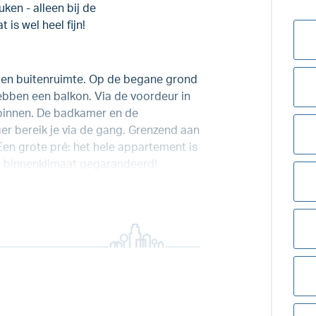
ken - alleen bij de
 is wel heel fijn!
igen buitenruimte. Op de begane grond
ebben een balkon. Via de voordeur in
binnen. De badkamer en de
r bereik je via de gang. Grenzend aan
en grote pré: het hele appartement is
m binnenklimaat gegarandeerd!