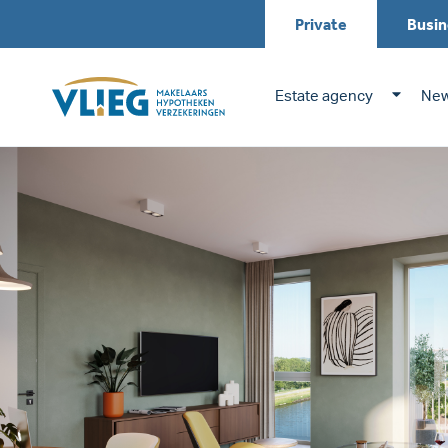
Private
Busin
Estate agency
New