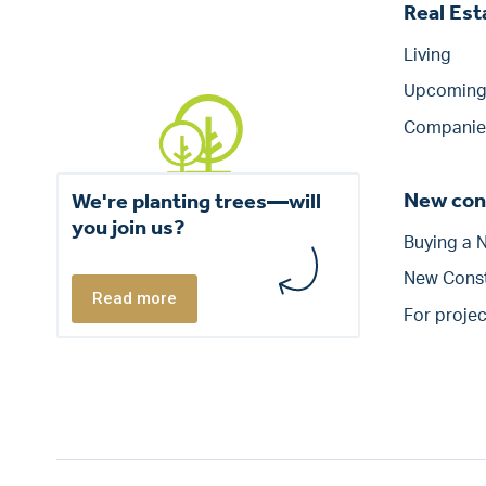
Real Es
Living
Upcoming 
Companie
New con
We're planting trees—will
you join us?
Buying a
New Const
Read more
For proje