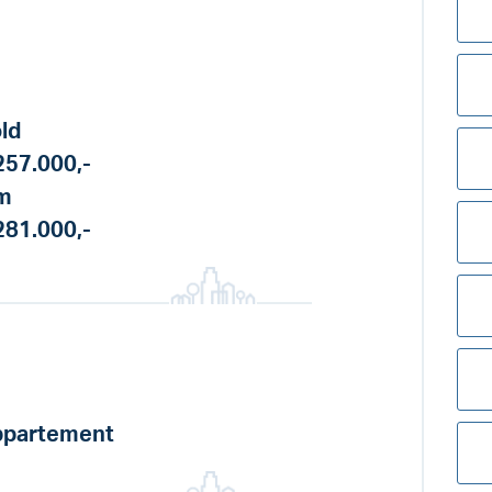
ld
257.000,-
m
281.000,-
partement