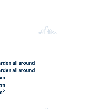
rden all around
rden all around
cm
cm
2
m
a