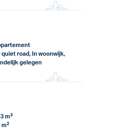
partement
 quiet road, In woonwijk,
ndelijk gelegen
3
3 m
2
 m