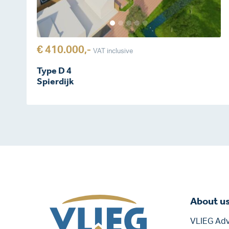
€ 410.000,-
VAT inclusive
Type D 4
Spierdijk
About u
VLIEG Adv