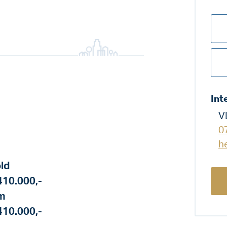
Int
V
0
h
ld
410.000,-
m
410.000,-