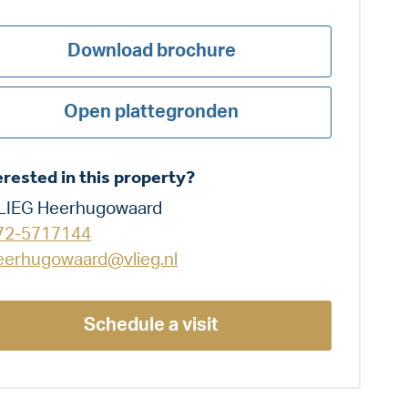
Download brochure
Open plattegronden
erested in this property?
LIEG Heerhugowaard
72-5717144
eerhugowaard@vlieg.nl
Schedule a visit