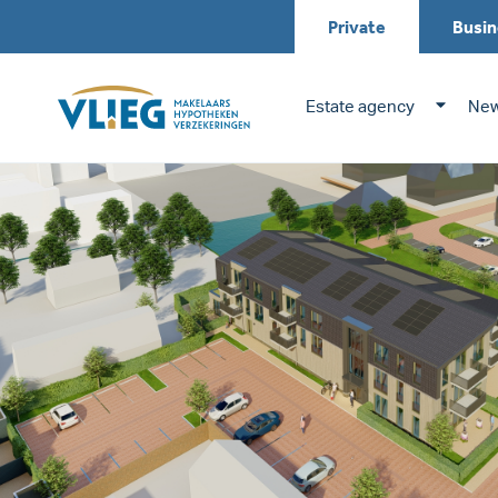
Private
Busin
Estate agency
New