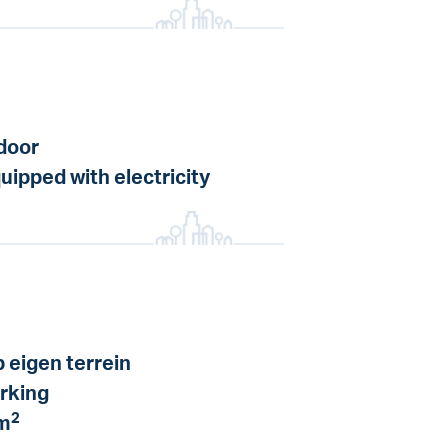
door
uipped with electricity
 eigen terrein
rking
2
m