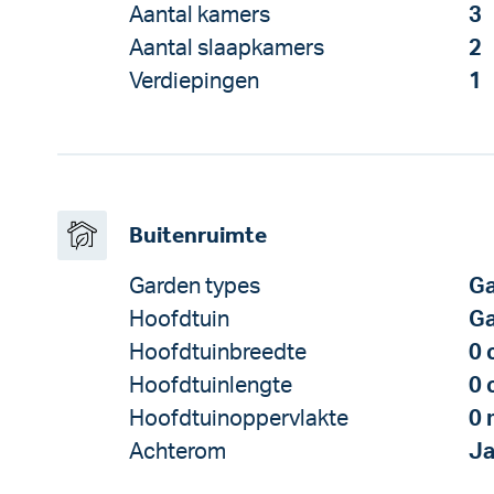
Aantal kamers
3
Aantal slaapkamers
2
Verdiepingen
1
Buitenruimte
Garden types
Ga
Hoofdtuin
Ga
Hoofdtuinbreedte
0 
Hoofdtuinlengte
0 
Hoofdtuinoppervlakte
0 
Achterom
J