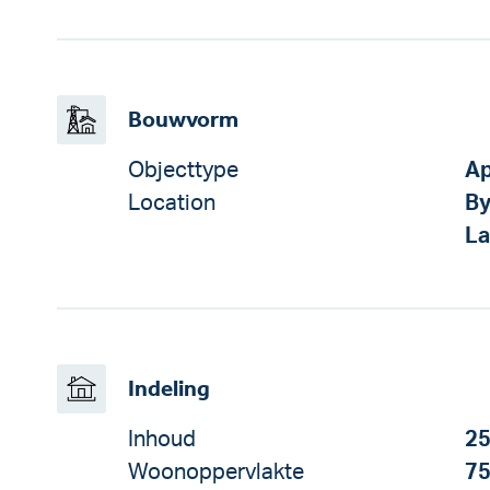
Bouwvorm
Objecttype
Ap
Location
By
La
Indeling
Inhoud
25
Woonoppervlakte
75