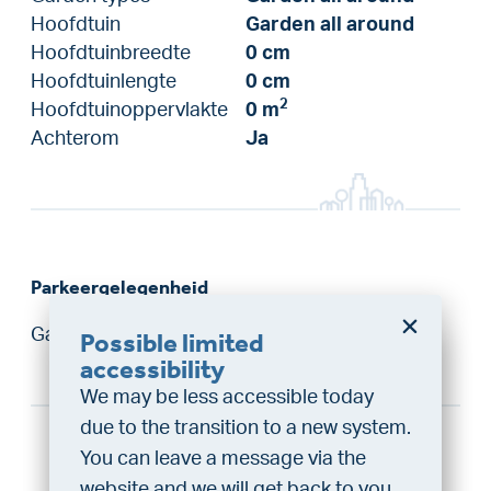
Hoofdtuin
Garden all around
Hoofdtuinbreedte
0 cm
Hoofdtuinlengte
0 cm
2
Hoofdtuinoppervlakte
0 m
Achterom
Ja
Parkeergelegenheid
Garage
No garage
Possible limited
Do you want a better
accessibility
chance at being assigned a
We may be less accessible today
home?
due to the transition to a new system.
Do the financing check and get
You can leave a message via the
“priority” allocation. As an exclusive
website and we will get back to you