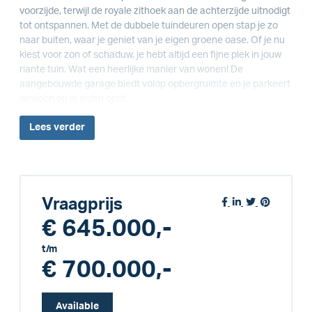
voorzijde, terwijl de royale zithoek aan de achterzijde uitnodigt
tot ontspannen. Met de dubbele tuindeuren open stap je zo
naar buiten, waar je geniet van je eigen groene oase. Of je nu
kiest voor zon of schaduw, je hebt altijd een fijne plek in jouw
riante tuin. Wat een heerlijke manier van wonen! De
aangebouwde garage biedt volop opbergruimte en je parkeert
gewoon op je eigen oprit.
Lees
verder
Vraagprijs
€ 645.000,-
t/m
€ 700.000,-
Available