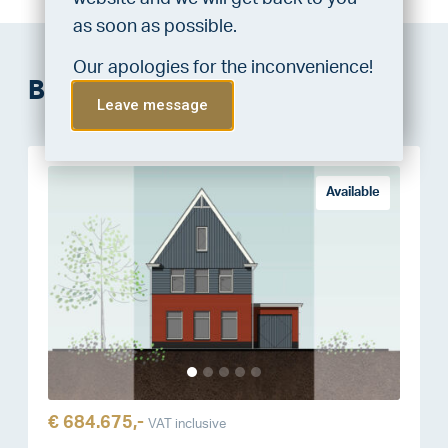
service, VLIEG Mortgages offers
as soon as possible.
this statement free of charge.
Our apologies for the inconvenience!
Bouwnummers
Do the check!
Leave message
Available
€ 684.675,-
VAT inclusive