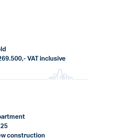
ld
269.500,-
VAT inclusive
artment
025
w construction