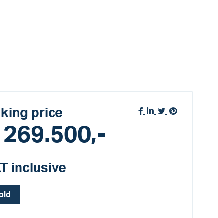
king price
 269.500,-
T inclusive
old