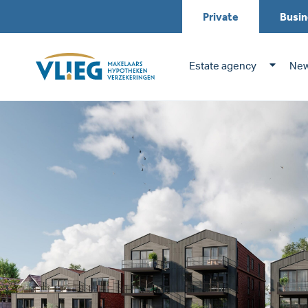
Private
Busin
Estate agency
New