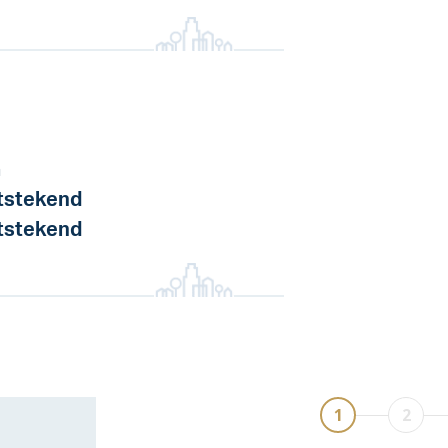
a
tstekend
tstekend