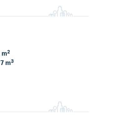
2
 m
3
7 m