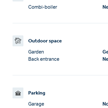
Combi-boiler
N
Outdoor space
Garden
Ge
Back entrance
N
Parking
Garage
No