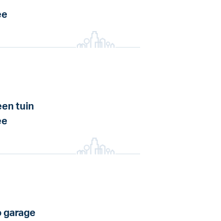
ee
en tuin
ee
 garage