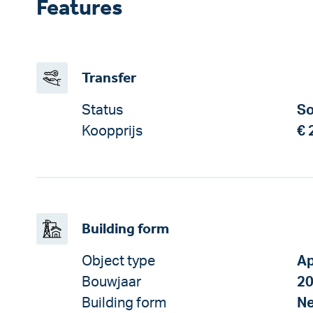
Features
Transfer
Status
So
Koopprijs
€ 
Building form
Object type
Ap
Bouwjaar
2
Building form
Ne