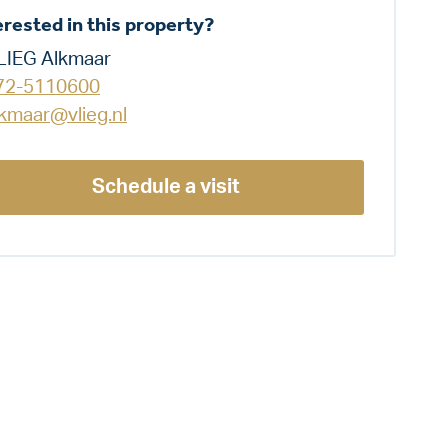
erested in this property?
LIEG Alkmaar
72-5110600
lkmaar@vlieg.nl
Schedule a visit