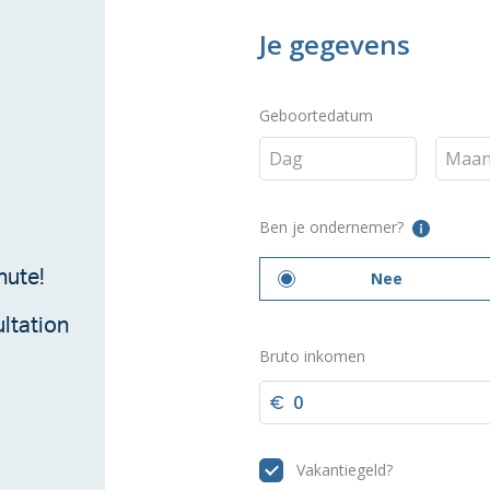
nute!
ltation