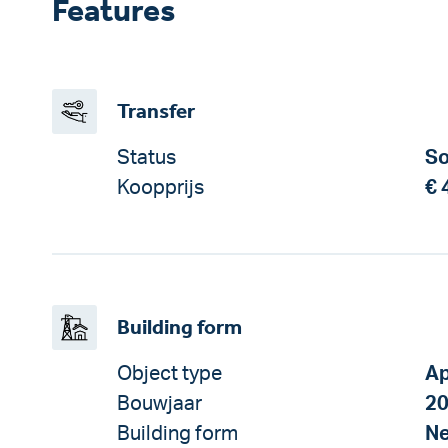
Features
Transfer
Status
So
Koopprijs
€ 
Building form
Object type
Ap
Bouwjaar
2
Building form
Ne