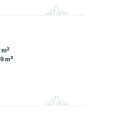
2
 m
3
9 m