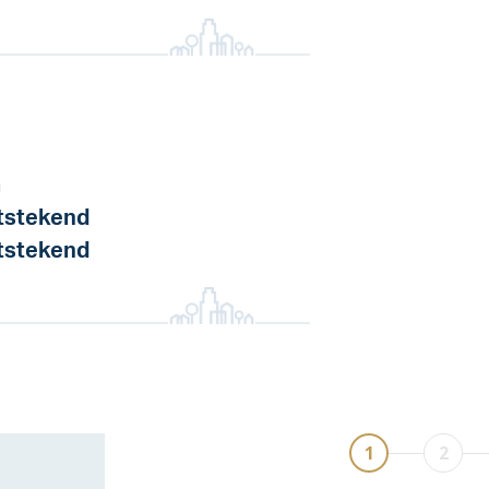
a
tstekend
tstekend