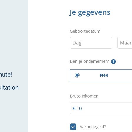
nute!
ltation