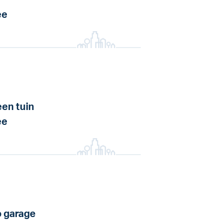
ee
en tuin
ee
 garage