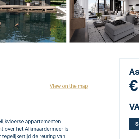
As
€
View on the map
VA
elijkvloerse appartementen
S
ht over het Alkmaardermeer is
 tegelijkertijd de reuring van