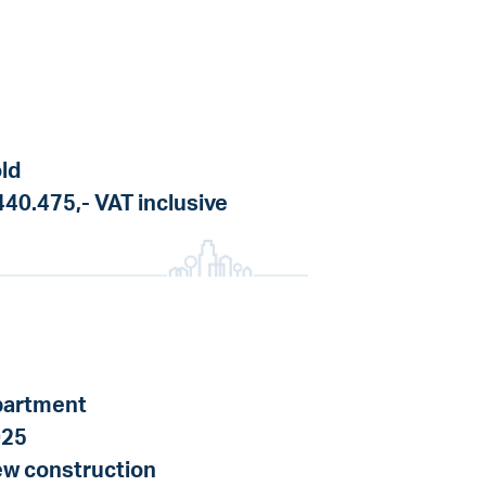
ld
440.475,-
VAT inclusive
artment
025
w construction