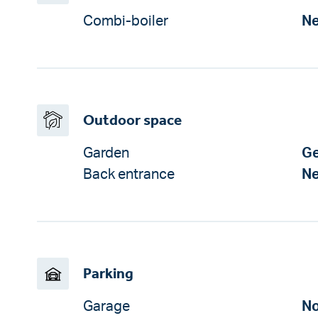
Combi-boiler
N
Outdoor space
Garden
Ge
Back entrance
N
Parking
Garage
No