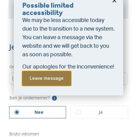
Possible limited
here
.
Do you want a better
accessibility
chance at being assigned a
We may be less accessible today
home?
due to the transition to a new system.
Do the financing check and get
You can leave a message via the
“priority” allocation. As an exclusive
website and we will get back to you
service, VLIEG Mortgages offers
as soon as possible.
this statement free of charge.
Our apologies for the inconvenience!
Do the check!
Leave message