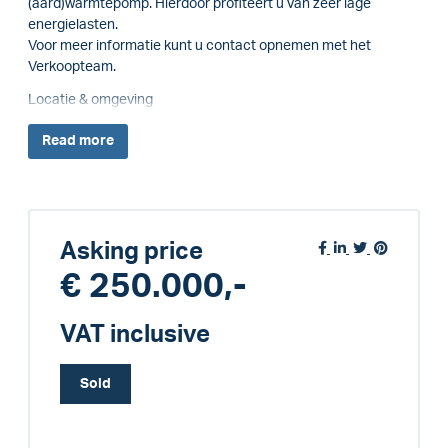
(aard)warmtepomp. Hierdoor profiteert u van zeer lage
energielasten.
Voor meer informatie kunt u contact opnemen met het
Verkoopteam.
Locatie & omgeving
Read
more
Asking price
€ 250.000,-
VAT inclusive
Sold