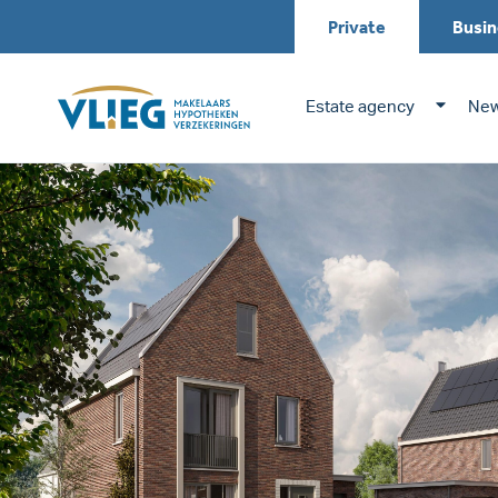
Private
Busin
Estate agency
New