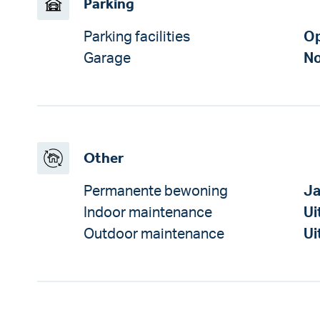
Parking
Parking facilities
Op
Garage
No
Other
Permanente bewoning
J
Indoor maintenance
Ui
Outdoor maintenance
Ui