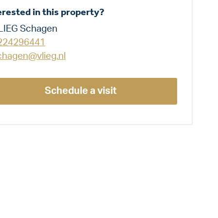
erested in this property?
LIEG Schagen
224296441
chagen@vlieg.nl
Schedule a visit