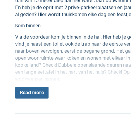
tuin van 15 meter diep aan het water, laat bouwnum
En heb je de oprit met 2 privé-parkeerplaatsen en (
al gezien? Hier wordt thuiskomen elke dag een feestje
Kom binnen
Via de voordeur kom je binnen in de hal. Hier heb je 
vind je naast een toilet ook de trap naar de eerste 
naar boven vervolgen, eerst de begane grond. Het gaat
open woonruimte waar koken en wonen met elkaar in 
kookeiland? Check! Dubbele openslaande deuren naar
een lange eettafel in het hart van het huis? Check! O
woonwensen samen.
Read
more