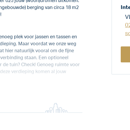
mer 025 jouw (woon)dromen uitkomen.
Int
aangebouwde) berging van circa 18 m2
!
V
0
s
genoeg plek voor jassen en tassen en
verdieping. Maar voordat we onze weg
 hier natuurlijk vooral om de fijne
verbinding staan. Een optioneel
 de tuin? Check! Genoeg ruimte voor
p deze verdieping komen al jouw