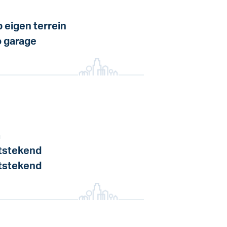
 eigen terrein
 garage
a
tstekend
tstekend