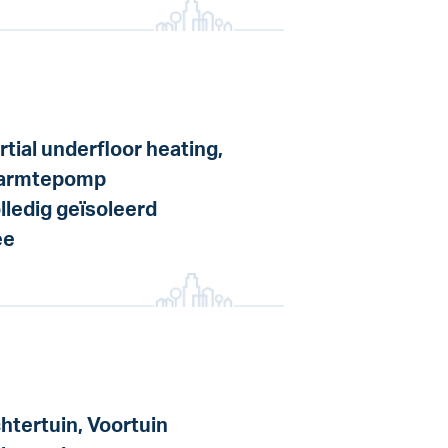
rtial underfloor heating,
armtepomp
lledig geïsoleerd
ee
htertuin, Voortuin