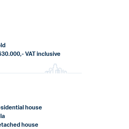
ld
630.000,-
VAT inclusive
sidential house
lla
tached house