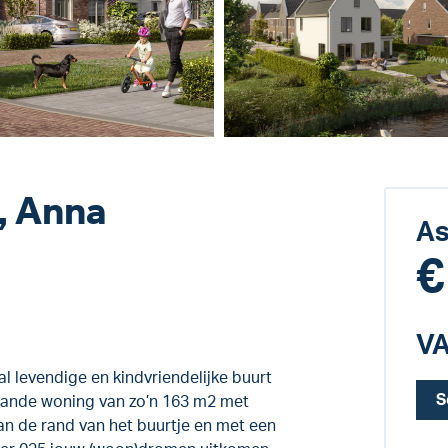
, Anna
As
€
VA
al levendige en kindvriendelijke buurt
S
taande woning van zo’n 163 m2 met
an de rand van het buurtje en met een