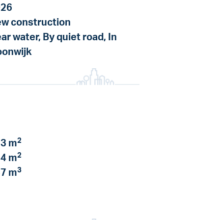
026
w construction
ar water, By quiet road, In
onwijk
2
3 m
2
4 m
3
7 m