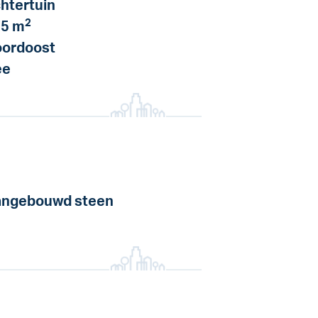
htertuin
2
5 m
ordoost
ee
ngebouwd steen