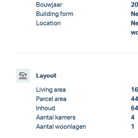
Bouwjaar
2
Building form
Ne
Location
Ne
wo
Layout
Living area
16
Parcel area
44
Inhoud
64
Aantal kamers
4
Aantal woonlagen
1