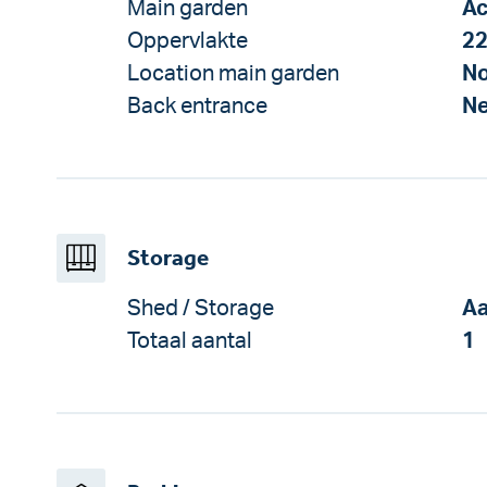
Main garden
Ac
Oppervlakte
22
Location main garden
No
Back entrance
N
Storage
Shed / Storage
Aa
Totaal aantal
1