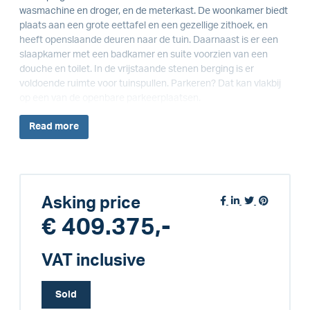
wasmachine en droger, en de meterkast. De woonkamer biedt
plaats aan een grote eettafel en een gezellige zithoek, en
heeft openslaande deuren naar de tuin. Daarnaast is er een
slaapkamer met een badkamer en suite voorzien van een
douche en toilet. In de vrijstaande stenen berging is er
voldoende ruimte voor tuinspullen. Parkeren? Dat kan vlakbij
op een van de openbare parkeerplaatsen.
Read
more
Asking price
€ 409.375,-
VAT inclusive
Sold