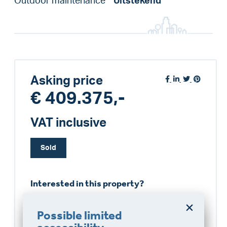
Outdoor maintenance
Uitstekend
Asking price
€ 409.375,-
VAT inclusive
Sold
Interested in this property?
VLIEG Schagen
Possible limited
0224296441
Do you want a better
schagen@vlieg.nl