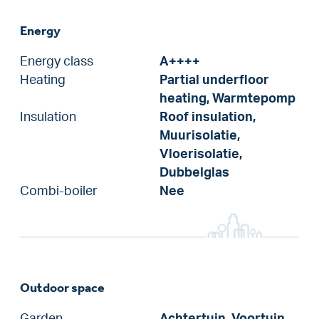
Energy
Energy class
A++++
Heating
Partial underfloor
heating, Warmtepomp
Insulation
Roof insulation,
Muurisolatie,
Vloerisolatie,
Dubbelglas
Combi-boiler
Nee
Outdoor space
Garden
Achtertuin, Voortuin