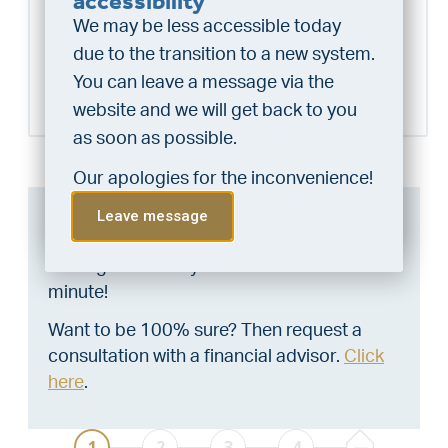
accessibility
chance at being assigned a
We may be less accessible today
home?
due to the transition to a new system.
Schedule a visit
Do the financing check and get
You can leave a message via the
“priority” allocation. As an exclusive
website and we will get back to you
service, VLIEG Mortgages offers
as soon as possible.
this statement free of charge.
Our apologies for the inconvenience!
Do the check!
Can I afford this house?
Leave message
Through this tool you calculate it within 1
minute!
Want to be 100% sure? Then request a
consultation with a financial advisor.
Click
here
.