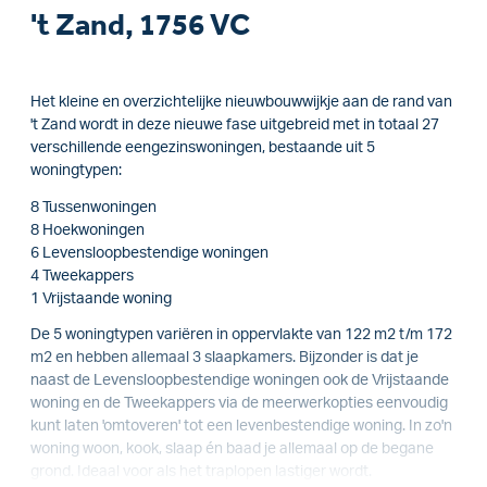
't Zand, 1756 VC
Het kleine en overzichtelijke nieuwbouwwijkje aan de rand van
't Zand wordt in deze nieuwe fase uitgebreid met in totaal 27
verschillende eengezinswoningen, bestaande uit 5
woningtypen:
8 Tussenwoningen
8 Hoekwoningen
6 Levensloopbestendige woningen
4 Tweekappers
1 Vrijstaande woning
De 5 woningtypen variëren in oppervlakte van 122 m2 t/m 172
m2 en hebben allemaal 3 slaapkamers. Bijzonder is dat je
naast de Levensloopbestendige woningen ook de Vrijstaande
woning en de Tweekappers via de meerwerkopties eenvoudig
kunt laten 'omtoveren' tot een levenbestendige woning. In zo'n
woning woon, kook, slaap én baad je allemaal op de begane
grond. Ideaal voor als het traplopen lastiger wordt.