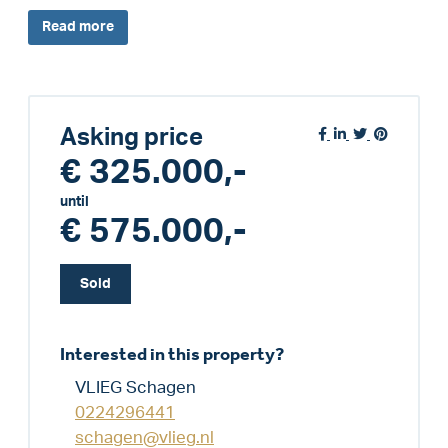
Read
more
Asking price
€ 325.000,-
until
€ 575.000,-
Sold
Interested in this property?
VLIEG Schagen
0224296441
schagen@vlieg.nl