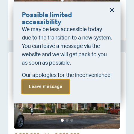
Possible limited
€ 575.000,-
t/m
€ 575.000,-
Do you want a better
accessibility
Detached house
chance at being assigned a
We may be less accessible today
home?
due to the transition to a new system.
Do the financing check and get
You can leave a message via the
“priority” allocation. As an exclusive
website and we will get back to you
service, VLIEG Mortgages offers
as soon as possible.
Sold
this statement free of charge.
Our apologies for the inconvenience!
Do the check!
Leave message