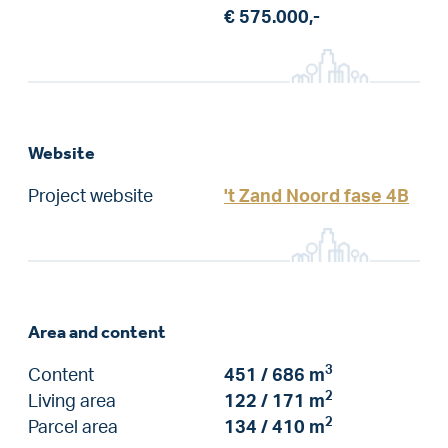
€ 575.000,-
Website
Project website
't Zand Noord fase 4B
Area and content
3
Content
451 / 686 m
2
Living area
122 / 171 m
2
Parcel area
134 / 410 m