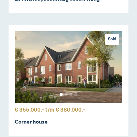
Sold
€ 355.000,-
t/m
€ 380.000,-
Corner house