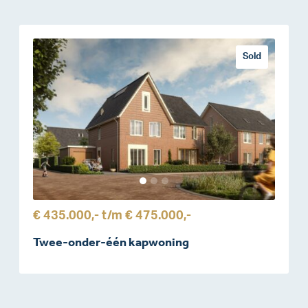
Sold
€ 435.000,-
t/m
€ 475.000,-
Twee-onder-één kapwoning