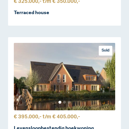
€ 325.000,-
t/m
€ 350.000,-
Terraced house
Sold
€ 395.000,-
t/m
€ 405.000,-
Levensloopbestendig hoekwoning