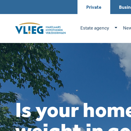
Private
Busin
Estate agency
New
Is your home