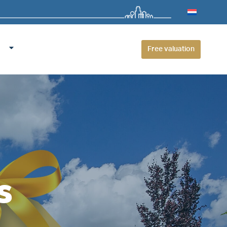
Free valuation
s