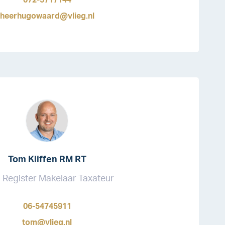
072-5717144
heerhugowaard@vlieg.nl
Tom Kliffen RM RT
Register Makelaar Taxateur
06-54745911
tom@vlieg.nl