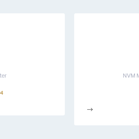
ter
NVM M
04
-->