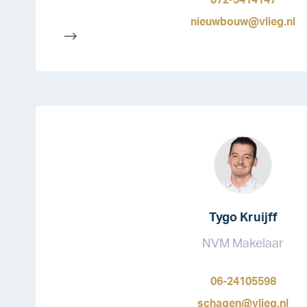
072-5414147
nieuwbouw@vlieg.nl
-->
Tygo Kruijff
NVM Makelaar
06-24105598
schagen@vlieg.nl