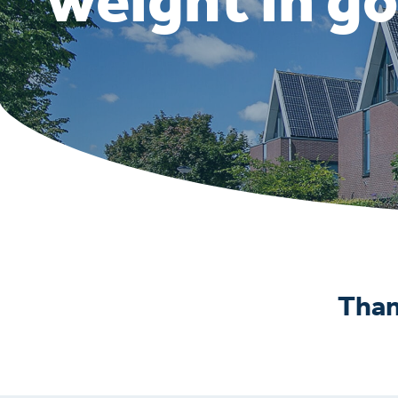
weight in go
Than