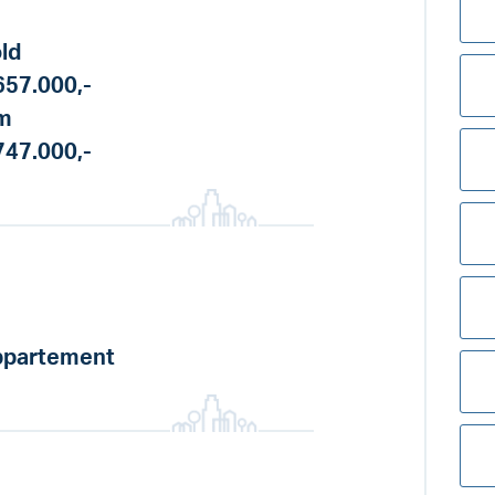
ld
657.000,-
m
747.000,-
partement