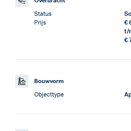
Overdracht
Status
So
Prijs
€ 
t/
€ 
Bouwvorm
Objecttype
Ap