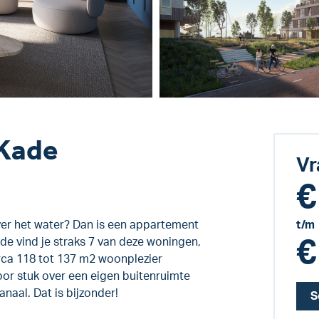
 Kade
Vr
€
over het water? Dan is een appartement
t/m
€
ade vind je straks 7 van deze woningen,
irca 118 tot 137 m2 woonplezier
or stuk over een eigen buitenruimte
naal. Dat is bijzonder!
S