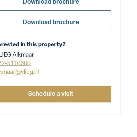
Download brochure
Download brochure
erested in this property?
LIEG Alkmaar
72-5110600
lkmaar@vlieg.nl
Schedule a visit