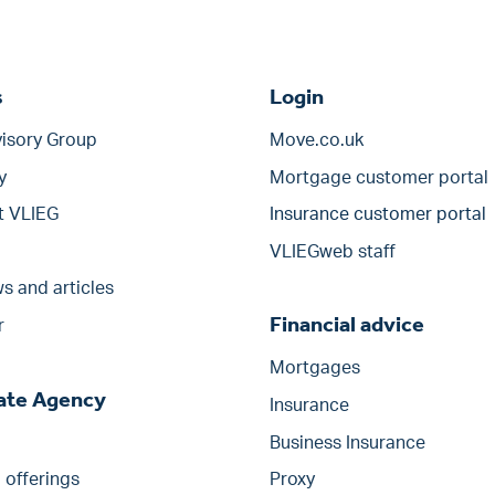
s
Login
isory Group
Move.co.uk
y
Mortgage customer portal
t VLIEG
Insurance customer portal
VLIEGweb staff
s and articles
Financial advice
r
Mortgages
tate Agency
Insurance
Business Insurance
offerings
Proxy