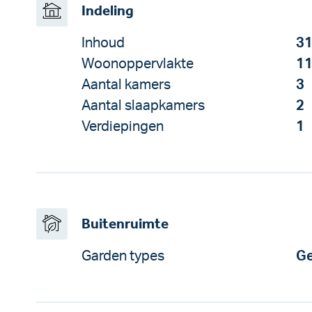
Indeling
Inhoud
31
Woonoppervlakte
11
Aantal kamers
3
Aantal slaapkamers
2
Verdiepingen
1
Buitenruimte
Garden types
Ge