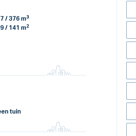
3
7 / 376 m
2
9 / 141 m
en tuin