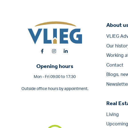
About u
VLIEG Adv
Our histor
Working a
Opening hours
Contact
Blogs, new
Mon - Fri 09:00 to 17:30
Newslette
Outside office hours by appointment.
Real Es
Living
Upcoming 