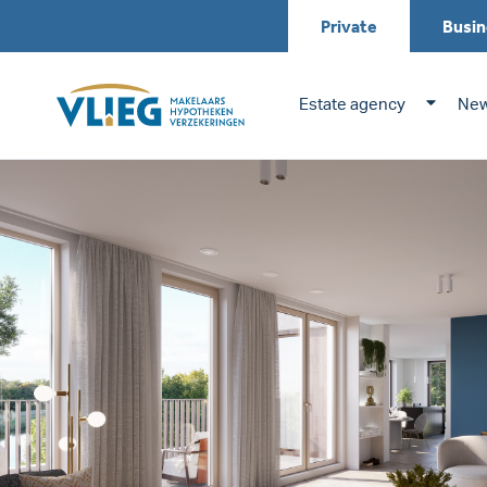
Private
Busin
Estate agency
New