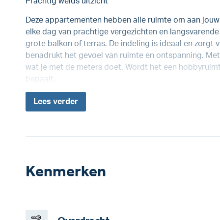
Prachtig weids uitzicht
Deze appartementen hebben alle ruimte om aan jouw
elke dag van prachtige vergezichten en langsvarende 
grote balkon of terras. De indeling is ideaal en zorgt 
benadrukt het gevoel van ruimte en ontspanning. Met 2
wat je met de meters doet. Wordt het een hobbyruimt
bepaalt.
Lees
verder
Kenmerken