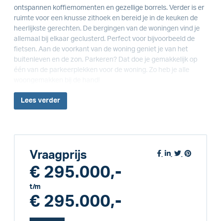
ontspannen koffiemomenten en gezellige borrels. Verder is er
ruimte voor een knusse zithoek en bereid je in de keuken de
heerlijkste gerechten. De bergingen van de woningen vind je
allemaal bij elkaar geclusterd. Perfect voor bijvoorbeeld de
fietsen. Aan de voorkant van de woning geniet je van het
buitenleven en de zon. Parkeren? Dat doe je gemakkelijk op
één van de parkeerplekken voor de woning. Zo heb je alle
woongemakken bij de hand!
Lees
verder
Vraagprijs
€ 295.000,-
t/m
€ 295.000,-