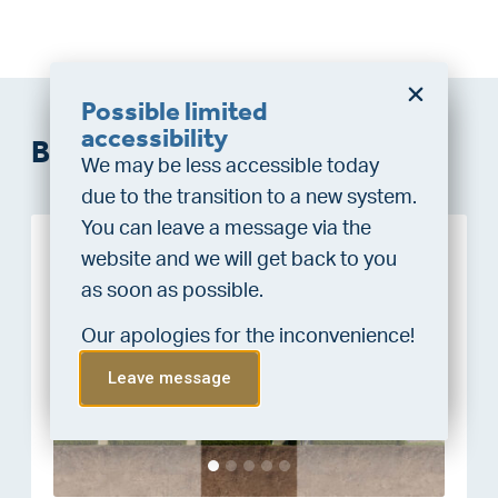
Possible limited
Do you want a better
accessibility
Bouwnummers
chance at being assigned a
We may be less accessible today
home?
due to the transition to a new system.
Do the financing check and get
You can leave a message via the
“priority” allocation. As an exclusive
website and we will get back to you
Sold
service, VLIEG Mortgages offers
as soon as possible.
this statement free of charge.
Our apologies for the inconvenience!
Do the check!
Leave message