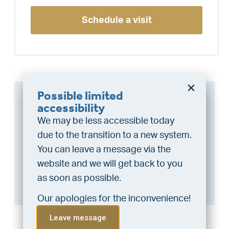
Schedule a visit
Possible limited
Can I afford this house?
Do you want a better
accessibility
chance at being assigned a
We may be less accessible today
Through this tool you calculate it within 1
home?
due to the transition to a new system.
minute!
Do the financing check and get
You can leave a message via the
Want to be 100% sure? Then request a
“priority” allocation. As an exclusive
website and we will get back to you
consultation with a financial advisor.
Click
service, VLIEG Mortgages offers
as soon as possible.
here
.
this statement free of charge.
Our apologies for the inconvenience!
Do the check!
Leave message