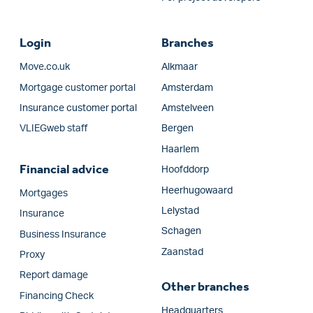
Login
Branches
Move.co.uk
Alkmaar
Mortgage customer portal
Amsterdam
Insurance customer portal
Amstelveen
VLIEGweb staff
Bergen
Haarlem
Financial advice
Hoofddorp
Heerhugowaard
Mortgages
Lelystad
Insurance
Schagen
Business Insurance
Zaanstad
Proxy
Report damage
Other branches
Financing Check
Headquarters