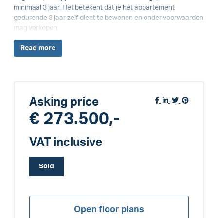
minimaal 3 jaar. Het betekent dat je het appartement
gedurende 3 jaar zelf dient te bewonen en onder voorwaarden
mag verkopen.
Read
more
Asking price
€ 273.500,-
VAT inclusive
Sold
Open floor plans