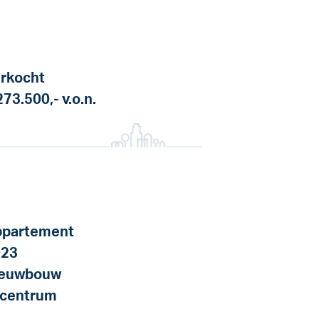
rkocht
273.500,-
v.o.n.
partement
023
ieuwbouw
 centrum