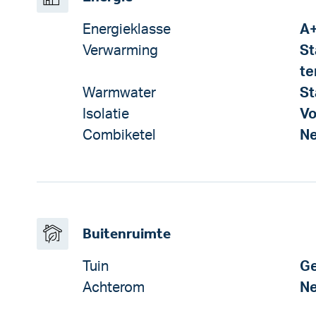
Energieklasse
A
Verwarming
St
te
Warmwater
St
Isolatie
Vo
Combiketel
N
Buitenruimte
Tuin
Ge
Achterom
N