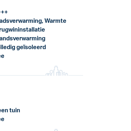
+++
adsverwarming, Warmte
rugwininstallatie
andsverwarming
lledig geïsoleerd
ee
en tuin
ee