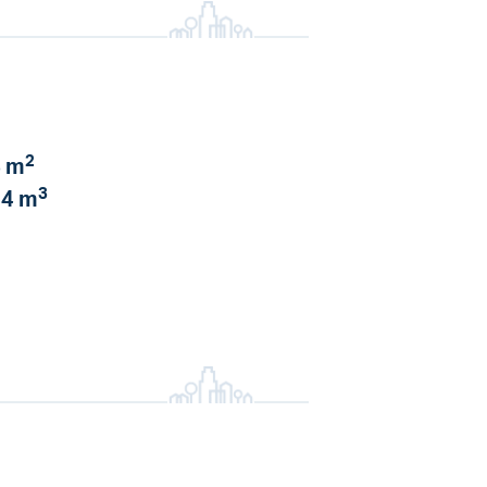
2
 m
3
4 m