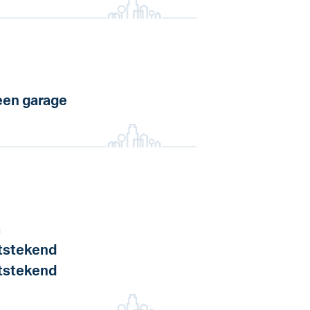
en garage
a
tstekend
tstekend