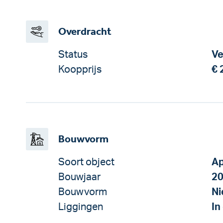
Overdracht
Status
Ve
Koopprijs
€ 
Bouwvorm
Soort object
Ap
Bouwjaar
2
Bouwvorm
N
Liggingen
In