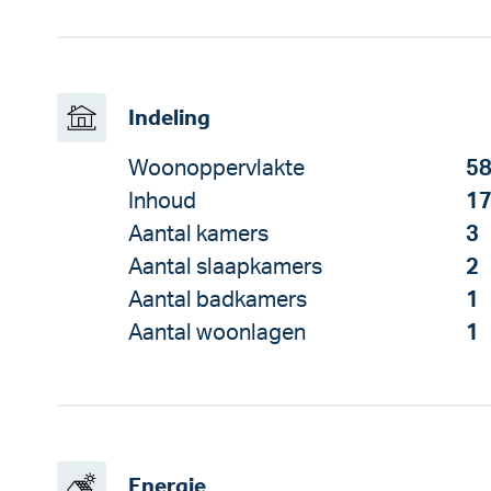
Indeling
Woonoppervlakte
58
Inhoud
17
Aantal kamers
3
Aantal slaapkamers
2
Aantal badkamers
1
Aantal woonlagen
1
Energie