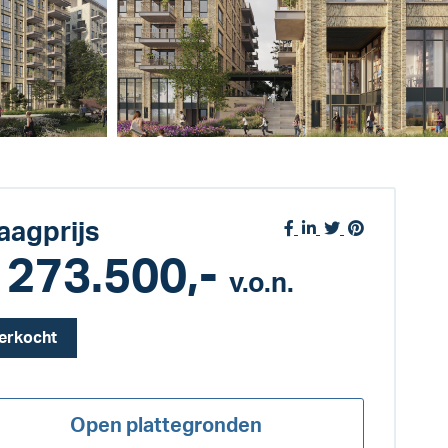
aagprijs
 273.500,-
v.o.n.
erkocht
Open plattegronden