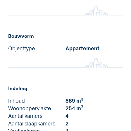
Bouwvorm
Objecttype
Appartement
Indeling
3
Inhoud
889 m
2
Woonoppervlakte
254 m
Aantal kamers
4
Aantal slaapkamers
2