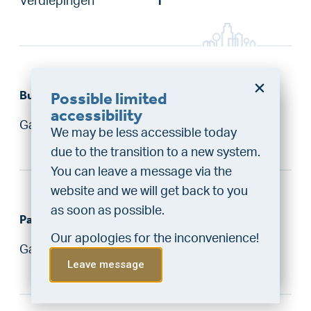
Verdiepingen
1
Buitenruimte
Possible limited
Do you want a better
accessibility
Garden types
Geen tuin
chance at being assigned a
We may be less accessible today
home?
due to the transition to a new system.
Do the financing check and get
You can leave a message via the
“priority” allocation. As an exclusive
website and we will get back to you
service, VLIEG Mortgages offers
as soon as possible.
Parkeergelegenheid
this statement free of charge.
Our apologies for the inconvenience!
Do the check!
Garage
No garage
Leave message