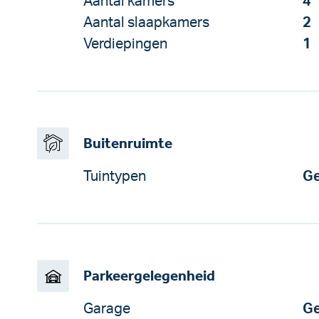
Aantal kamers
4
Aantal slaapkamers
2
Verdiepingen
1
Buitenruimte
Tuintypen
Ge
Parkeergelegenheid
Garage
Ge