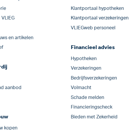
rie
Klantportaal hypotheken
j VLIEG
Klantportaal verzekeringen
VLIEGweb personeel
uws en artikelen
Financieel advies
ef
Hypotheken
dij
Verzekeringen
Bedrijfs­verzekeringen
d aanbod
Volmacht
Schade melden
Financieringscheck
ouw
Bieden met Zekerheid
w kopen