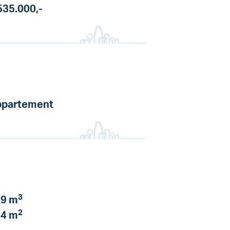
535.000,-
partement
3
9 m
2
4 m