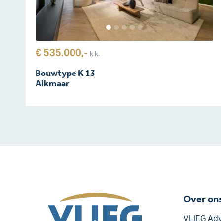
€ 535.000,-
k.k.
Bouwtype K 13
Alkmaar
Over on
VLIEG Adv