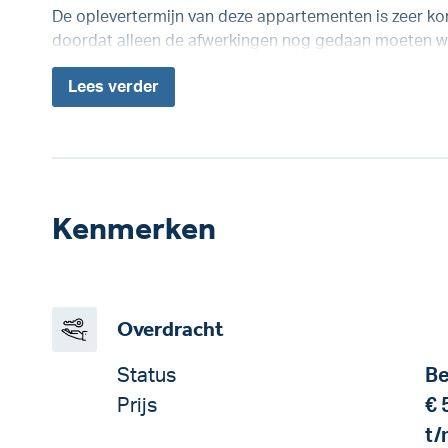
De oplevertermijn van deze appartementen is zeer kor
doordat alleen de afwerkingen nog gedaan moeten w
Lees
verder
Kenmerken
Overdracht
Status
Be
Prijs
€ 
t/