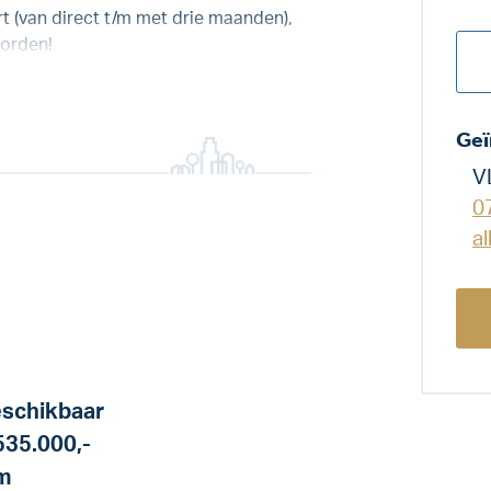
t (van direct t/m met drie maanden),
orden!
Geï
V
0
a
schikbaar
535.000,-
m