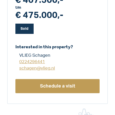
€ 407.500,-
t/m
€ 475.000,-
Sold
Interested in this property?
VLIEG Schagen
0224296441
schagen@vlieg.nl
Schedule a visit