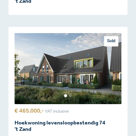
't Zand
Sold
€ 465.000,-
VAT inclusive
Hoekwoning levensloopbestendig 74
't Zand