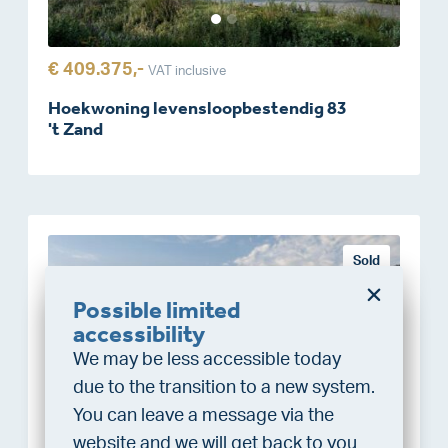
€ 409.375,-
VAT inclusive
Hoekwoning levensloopbestendig 83
't Zand
Sold
Possible limited
Do you want a better
accessibility
chance at being assigned a
We may be less accessible today
home?
due to the transition to a new system.
Do the financing check and get
You can leave a message via the
“priority” allocation. As an exclusive
website and we will get back to you