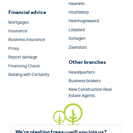
Haarlem
Financial advice
Hoofddorp
Heerhugowaard
Mortgages
Lelystad
Insurance
Schagen
Business Insurance
Zaanstad
Proxy
Report damage
Other branches
Financing Check
Headquarters
Bidding with Certainty
Business brokers
New Construction Real
Estate Agents
We're planting trees—will you join us?