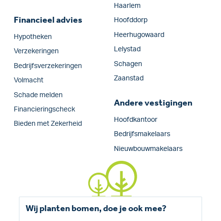
Haarlem
Financieel advies
Hoofddorp
Heerhugowaard
Hypotheken
Lelystad
Verzekeringen
Schagen
Bedrijfs­verzekeringen
Zaanstad
Volmacht
Schade melden
Andere vestigingen
Financieringscheck
Hoofdkantoor
Bieden met Zekerheid
Bedrijfsmakelaars
Nieuwbouwmakelaars
Wij planten bomen, doe je ook mee?