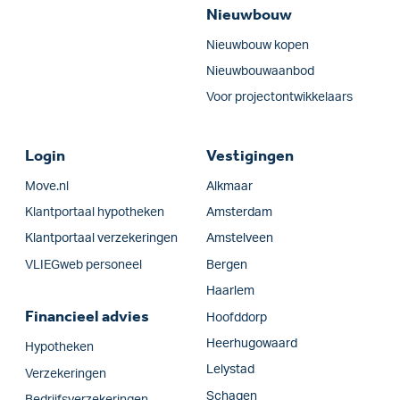
Nieuwbouw
Nieuwbouw kopen
Nieuwbouwaanbod
Voor projectontwikkelaars
Login
Vestigingen
Move.nl
Alkmaar
Klantportaal hypotheken
Amsterdam
Klantportaal verzekeringen
Amstelveen
VLIEGweb personeel
Bergen
Haarlem
Financieel advies
Hoofddorp
Heerhugowaard
Hypotheken
Lelystad
Verzekeringen
Schagen