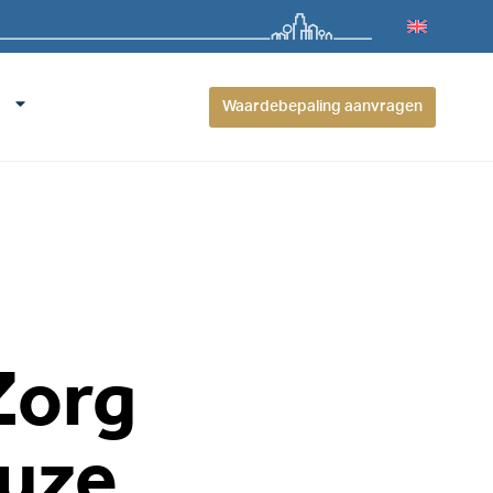
Waardebepaling aanvragen
Zorg
euze