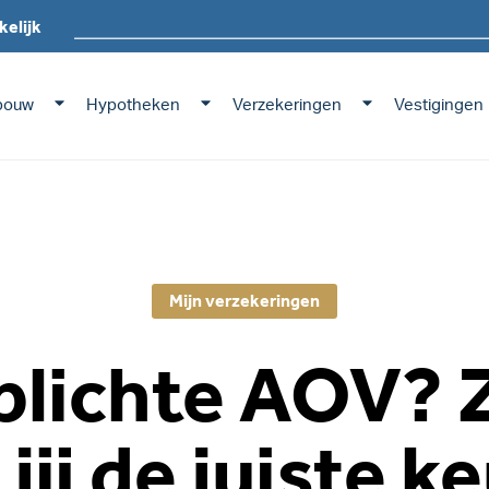
kelijk
bouw
Hypotheken
Verzekeringen
Vestigingen
Mijn verzekeringen
plichte AOV? 
 jij de juiste k