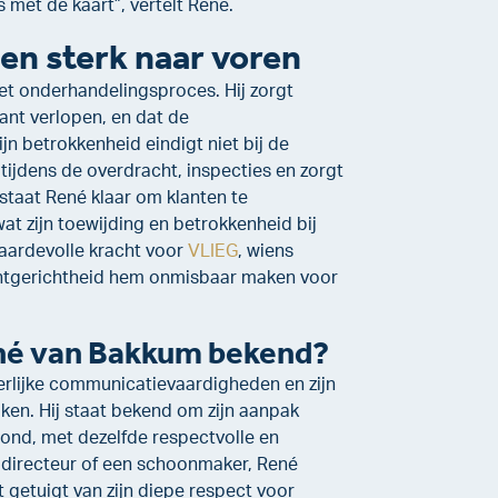
met de kaart”, vertelt René.
en sterk naar voren
et onderhandelingsproces. Hij zorgt
ant verlopen, en dat de
 betrokkenheid eindigt niet bij de
 tijdens de overdracht, inspecties en zorgt
staat René klaar om klanten te
t zijn toewijding en betrokkenheid bij
waardevolle kracht voor
VLIEG
, wiens
lantgerichtheid hem onmisbaar maken voor
ené van Bakkum bekend?
erlijke communicatievaardigheden en zijn
en. Hij staat bekend om zijn aanpak
rond, met dezelfde respectvolle en
 directeur of een schoonmaker, René
 getuigt van zijn diepe respect voor