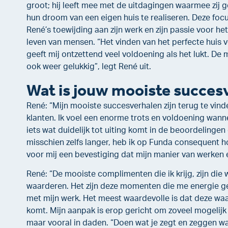
groot; hij leeft mee met de uitdagingen waarmee zij 
hun droom van een eigen huis te realiseren. Deze foc
René’s toewijding aan zijn werk en zijn passie voor het
leven van mensen. “Het vinden van het perfecte huis v
geeft mij ontzettend veel voldoening als het lukt. De m
ook weer gelukkig”, legt René uit.
Wat is jouw mooiste succes
René: “Mijn mooiste succesverhalen zijn terug te vind
klanten. Ik voel een enorme trots en voldoening wannee
iets wat duidelijk tot uiting komt in de beoordelinge
misschien zelfs langer, heb ik op Funda consequent 
voor mij een bevestiging dat mijn manier van werken
René: “De mooiste complimenten die ik krijg, zijn die w
waarderen. Het zijn deze momenten die me energie 
met mijn werk. Het meest waardevolle is dat deze waa
komt. Mijn aanpak is erop gericht om zoveel mogelijk 
maar vooral in daden. “Doen wat je zegt en zeggen wat 