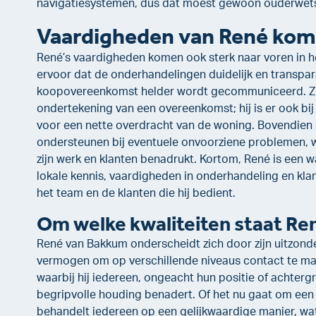
navigatiesystemen, dus dat moest gewoon ouderwets 
Vaardigheden van René kom
René’s vaardigheden komen ook sterk naar voren in h
ervoor dat de onderhandelingen duidelijk en transpar
koopovereenkomst helder wordt gecommuniceerd. Zijn
ondertekening van een overeenkomst; hij is er ook bij
voor een nette overdracht van de woning. Bovendien 
ondersteunen bij eventuele onvoorziene problemen, wa
zijn werk en klanten benadrukt. Kortom, René is een 
lokale kennis, vaardigheden in onderhandeling en k
het team en de klanten die hij bedient.
Om welke kwaliteiten staat R
René van Bakkum onderscheidt zich door zijn uitzond
vermogen om op verschillende niveaus contact te mak
waarbij hij iedereen, ongeacht hun positie of achterg
begripvolle houding benadert. Of het nu gaat om een
behandelt iedereen op een gelijkwaardige manier, wat