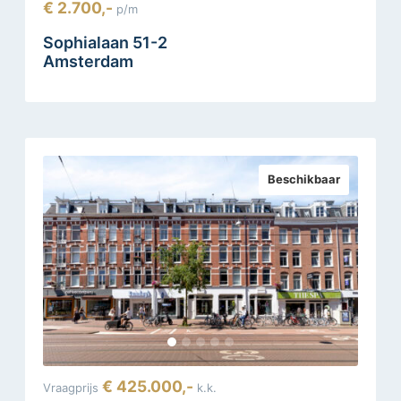
€ 2.700,-
p/m
Sophialaan 51-2
Amsterdam
Beschikbaar
€ 425.000,-
Vraagprijs
k.k.