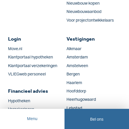
Nieuwbouw kopen
Nieuwbouwaanbod
Voor projectontwikkelaars
Login
Vestigingen
Move.nl
Alkmaar
Klantportaal hypotheken
Amsterdam
Klantportaal verzekeringen
Amstelveen
VLIEGweb personeel
Bergen
Haarlem
Financieel advies
Hoofddorp
Heerhugowaard
Hypotheken
Lelystad
Verzekeringen
Schagen
Bedrijfs­verzekeringen
Menu
Bel ons
Zaanstad
Volmacht