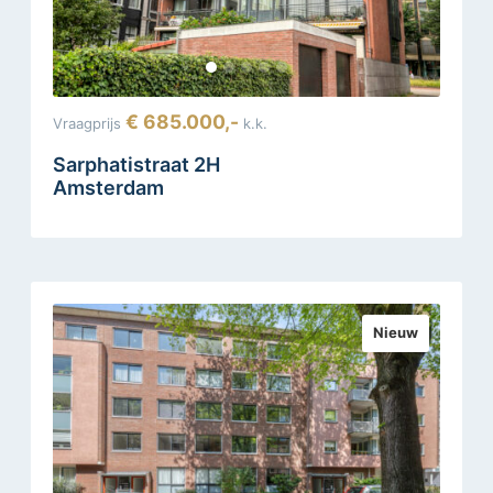
€ 685.000,-
Vraagprijs
k.k.
Sarphatistraat 2H
Amsterdam
Nieuw