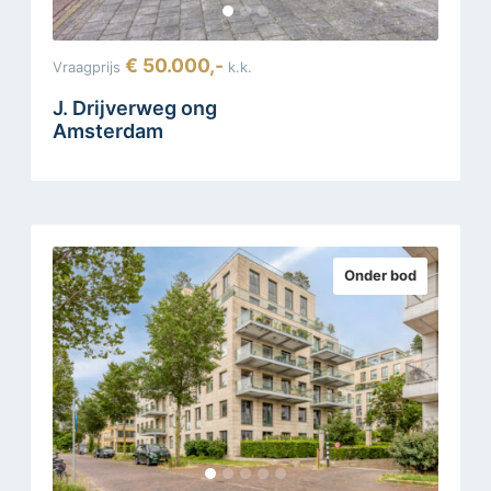
€ 50.000,-
Vraagprijs
k.k.
J. Drijverweg ong
Amsterdam
Onder bod