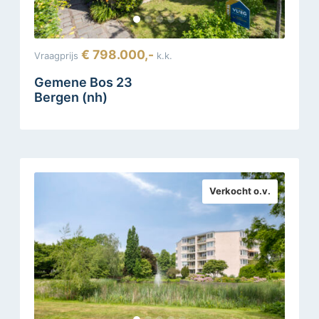
€ 798.000,-
Vraagprijs
k.k.
Gemene Bos 23
Bergen (nh)
Verkocht o.v.