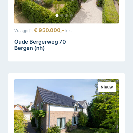
€ 950.000,-
Vraagprijs
k.k.
Oude Bergerweg 70
Bergen (nh)
Nieuw