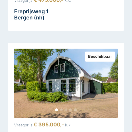
Vraagprijs
k.k.
Ereprijsweg 1
Bergen (nh)
Beschikbaar
€ 395.000,-
Vraagprijs
k.k.