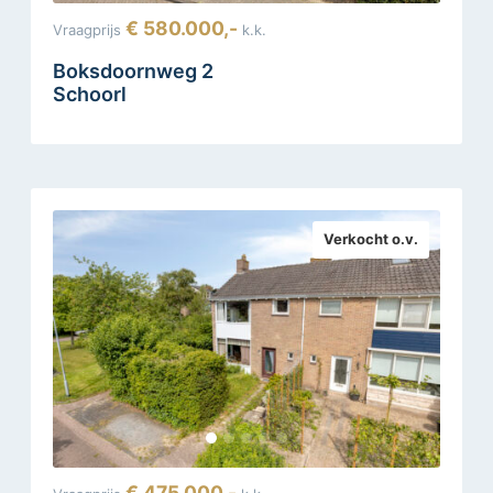
€ 580.000,-
Vraagprijs
k.k.
Boksdoornweg 2
Schoorl
Verkocht o.v.
€ 475.000,-