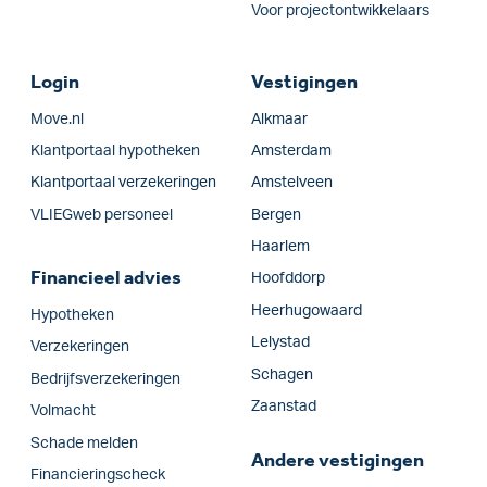
Voor projectontwikkelaars
Login
Vestigingen
Move.nl
Alkmaar
Klantportaal hypotheken
Amsterdam
Klantportaal verzekeringen
Amstelveen
VLIEGweb personeel
Bergen
Haarlem
Financieel advies
Hoofddorp
Heerhugowaard
Hypotheken
Lelystad
Verzekeringen
Schagen
Bedrijfs­verzekeringen
Zaanstad
Volmacht
Schade melden
Andere vestigingen
Financieringscheck