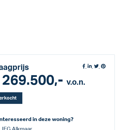
aagprijs
 269.500,-
v.o.n.
erkocht
nteresseerd in deze woning?
LIEG Alkmaar