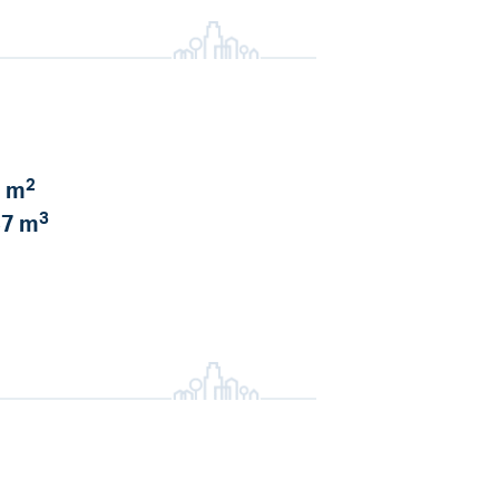
2
 m
3
7 m