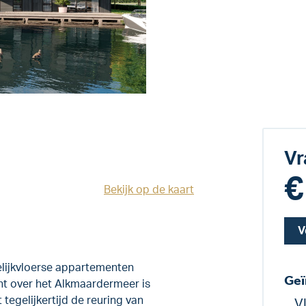
Vr
€
Bekijk op de kaart
V
elijkvloerse appartementen
Geï
ht over het Alkmaardermeer is
 tegelijkertijd de reuring van
V