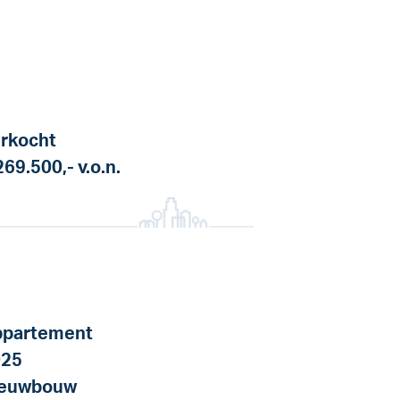
rkocht
269.500,-
v.o.n.
partement
025
ieuwbouw