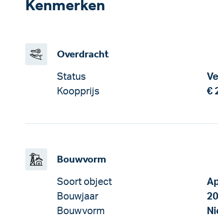
Kenmerken
Overdracht
Status
Ve
Koopprijs
€ 
Bouwvorm
Soort object
Ap
Bouwjaar
2
Bouwvorm
N