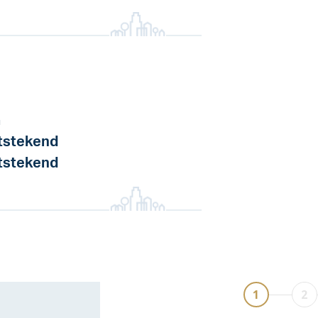
a
tstekend
tstekend