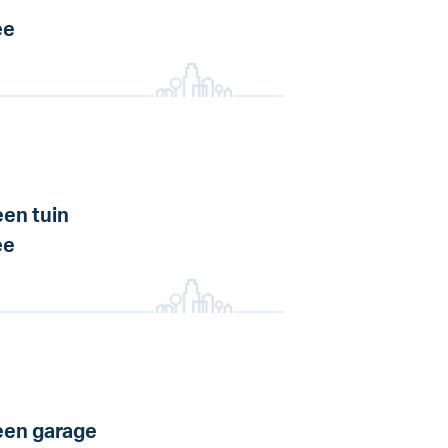
ee
en tuin
ee
en garage