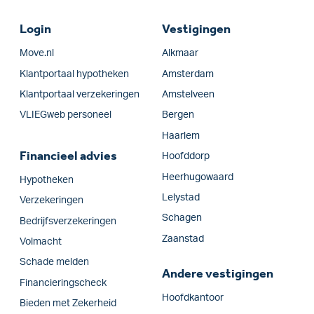
Login
Vestigingen
Move.nl
Alkmaar
Klantportaal hypotheken
Amsterdam
Klantportaal verzekeringen
Amstelveen
VLIEGweb personeel
Bergen
Haarlem
Financieel advies
Hoofddorp
Heerhugowaard
Hypotheken
Lelystad
Verzekeringen
Schagen
Bedrijfs­verzekeringen
Zaanstad
Volmacht
Schade melden
Andere vestigingen
Financieringscheck
Hoofdkantoor
Bieden met Zekerheid