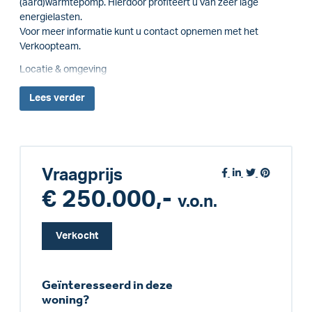
(aard)warmtepomp. Hierdoor profiteert u van zeer lage
energielasten.
Voor meer informatie kunt u contact opnemen met het
Verkoopteam.
Locatie & omgeving
Lees
verder
Vraagprijs
€ 250.000,-
v.o.n.
Verkocht
Geïnteresseerd in deze
woning?