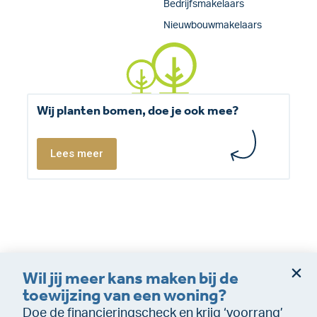
Bedrijfsmakelaars
Nieuwbouwmakelaars
Wij planten bomen, doe je ook mee?
Lees meer
Wil jij meer kans maken bij de
Dienstverleningsvoorwaarden
Disclaimer
toewijzing van een woning?
Cookie policy
Privacy (makelaardij)
Doe de financieringscheck en krijg ‘voorrang’
Privacy (Financiële dienstverlening)
WeTransfer