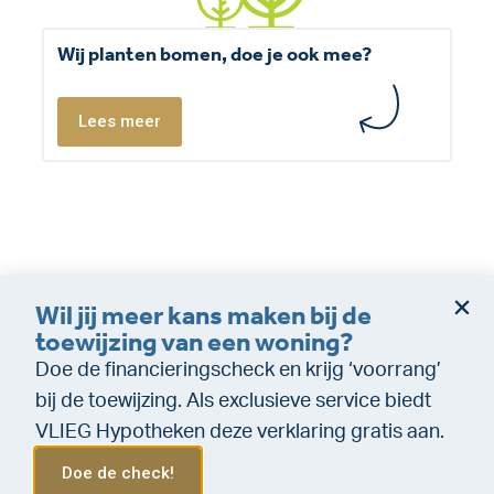
Wij planten bomen, doe je ook mee?
Lees meer
Wil jij meer kans maken bij de
Dienstverleningsvoorwaarden
Disclaimer
toewijzing van een woning?
Cookie policy
Privacy (makelaardij)
Doe de financieringscheck en krijg ‘voorrang’
Privacy (Financiële dienstverlening)
WeTransfer
bij de toewijzing. Als exclusieve service biedt
VLIEG Hypotheken deze verklaring gratis aan.
Doe de check!
Menu
Bel ons