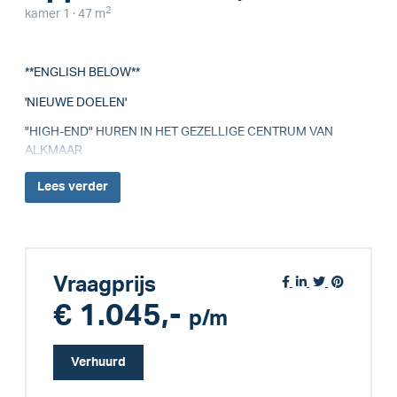
2
kamer 1 · 47 m
**ENGLISH BELOW**
'NIEUWE DOELEN'
"HIGH-END" HUREN IN HET GEZELLIGE CENTRUM VAN
ALKMAAR
Lees
verder
Vraagprijs
€ 1.045,-
p/m
Verhuurd