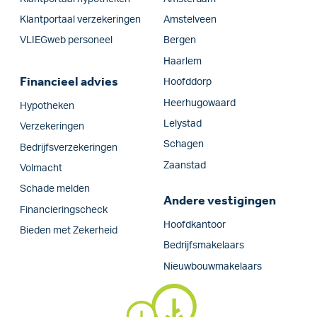
Klantportaal verzekeringen
Amstelveen
VLIEGweb personeel
Bergen
Haarlem
Financieel advies
Hoofddorp
Heerhugowaard
Hypotheken
Lelystad
Verzekeringen
Schagen
Bedrijfs­verzekeringen
Zaanstad
Volmacht
Schade melden
Andere vestigingen
Financieringscheck
Hoofdkantoor
Bieden met Zekerheid
Bedrijfsmakelaars
Nieuwbouwmakelaars