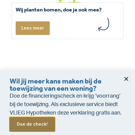
Wij planten bomen, doe je ook mee?
Lees meer
Wil jij meer kans maken bij de
Dienstverleningsvoorwaarden
Disclaimer
toewijzing van een woning?
Cookie policy
Privacy (makelaardij)
Doe de financieringscheck en krijg ‘voorrang’
Privacy (Financiële dienstverlening)
WeTransfer
bij de toewijzing. Als exclusieve service biedt
VLIEG Hypotheken deze verklaring gratis aan.
Doe de check!
Menu
Bel ons