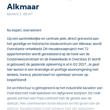
Alkmaar
2
kamers 3 · 89 m
Nu kopen, snel wonen!
Op een aantrekkelijke en centrale plek, direct grenzend aan
het gezellige en historische stadscentrum van Alkmaar, wordt
Overstaete ontwikkeld. Dit nieuwbouwproject met 72
appartementen wordt gerealiseerd op de hoek van de
Oosterweezenstraat en de Kwakelkade in Overstad. Er wordt
al gebouwd; de geplande oplevering is al in Q2 2027. Je gaat
hier wonen in een levendige en prettige woonomgeving met
winkels, horeca, pleziervaart en openbaar vervoer op
loopafstand!
De architectuur is geïnspireerd op het industriële karakter van
Overstad met rode baksteen en olijfgroene kozijnen. De rode
gevels vormen een fraai contrast met de gevels aan de
daktuin. Hier overheersen lichte kleuren en het groen van de
daktuin. Karakteristiek is het ontwerp met vier gebouwen,