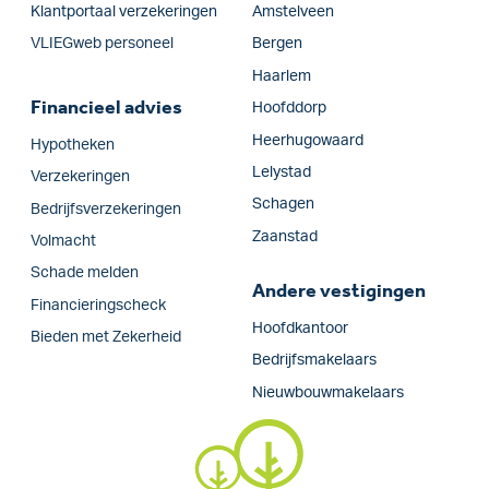
Klantportaal verzekeringen
Amstelveen
VLIEGweb personeel
Bergen
Haarlem
Financieel advies
Hoofddorp
Heerhugowaard
Hypotheken
Lelystad
Verzekeringen
Schagen
Bedrijfs­verzekeringen
Zaanstad
Volmacht
Schade melden
Andere vestigingen
Financieringscheck
Hoofdkantoor
Bieden met Zekerheid
Bedrijfsmakelaars
Nieuwbouwmakelaars