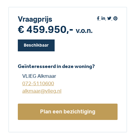
Vraagprijs
€ 459.950,-
v.o.n.
Beschikbaar
Geïnteresseerd in deze woning?
VLIEG Alkmaar
072-5110600
alkmaar@vlieg.nl
Plan een bezichtiging