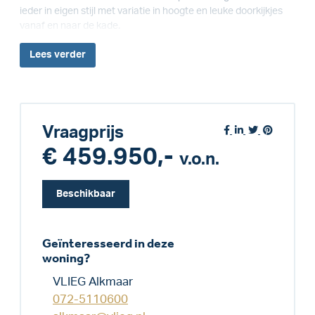
ieder in eigen stijl met variatie in hoogte en leuke doorkijkjes
vanaf en naar de kade.
Lees
verder
Vraagprijs
€ 459.950,-
v.o.n.
Beschikbaar
Geïnteresseerd in deze
woning?
VLIEG Alkmaar
072-5110600